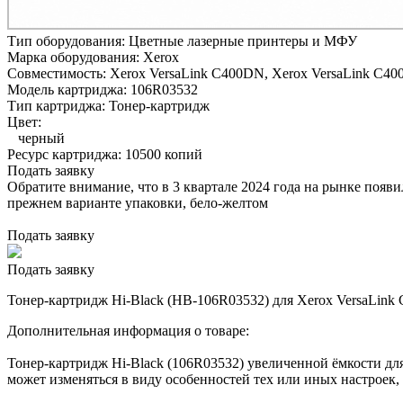
Тип оборудования:
Цветные лазерные принтеры и МФУ
Марка оборудования:
Xerox
Совместимость:
Xerox VersaLink C400DN,
Xerox VersaLink C40
Модель картриджа:
106R03532
Тип картриджа:
Тонер-картридж
Цвет:
черный
Ресурс картриджа:
10500 копий
Подать заявку
Обратите внимание, что в 3 квартале 2024 года на рынке появ
прежнем варианте упаковки, бело-желтом
Подать заявку
Подать заявку
Тонер-картридж Hi-Black (HB-106R03532) для Xerox VersaLink C
Дополнительная информация о товаре:
Тонер-картридж Hi-Black (106R03532) увеличенной ёмкости дл
может изменяться в виду особенностей тех или иных настроек,