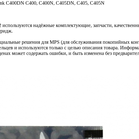
Link C400DN C400, C400N, C405DN, C405, C405N
2 используются надёжные комплектующие, запчасти, качественн
тридж.
циальные решения для MPS (для обслуживания покопийных конт
льцев и используются только с целью описания товара. Информа
ценах может содержать ошибки, и быть изменена без предварите