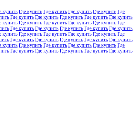
е купить
Где купить
Где купить
Где купить
Где купить
Где
пить
Где купить
Где купить
Где купить
Где купить
Где купить
е купить
Где купить
Где купить
Где купить
Где купить
Где
пить
Где купить
Где купить
Где купить
Где купить
Где купить
е купить
Где купить
Где купить
Где купить
Где купить
Где
пить
Где купить
Где купить
Где купить
Где купить
Где купить
е купить
Где купить
Где купить
Где купить
Где купить
Где
пить
Где купить
Где купить
Где купить
Где купить
Где купить