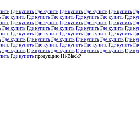
пить
Где купить
Где купить
Где купить
Где купить
Где купить
Гд
ь
Где купить
Где купить
Где купить
Где купить
Где купить
Где ку
пить
Где купить
Где купить
Где купить
Где купить
Где купить
Гд
ь
Где купить
Где купить
Где купить
Где купить
Где купить
Где ку
пить
Где купить
Где купить
Где купить
Где купить
Где купить
Гд
ь
Где купить
Где купить
Где купить
Где купить
Где купить
Где ку
пить
Где купить
Где купить
Где купить
Где купить
Где купить
Гд
ь
Где купить
Где купить
Где купить
Где купить
Где купить
Где ку
пить
Где купить
продукцию Hi-Black?