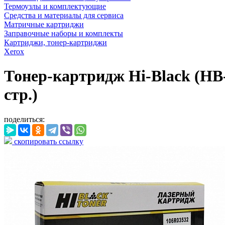
Термоузлы и комплектующие
Средства и материалы для сервиса
Матричные картриджи
Заправочные наборы и комплекты
Картриджи, тонер-картриджи
Xerox
Тонер-картридж Hi-Black (HB-
стр.)
поделиться:
скопировать ссылку