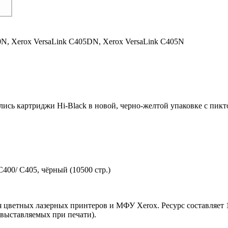
0N,
Xerox VersaLink C405DN,
Xerox VersaLink C405N
ились картриджи Hi-Black в новой, черно-желтой упаковке с пи
400/ C405, чёрный (10500 стр.)
я цветных лазерных принтеров и МФУ Xerox. Ресурс составляет 
 выставляемых при печати).