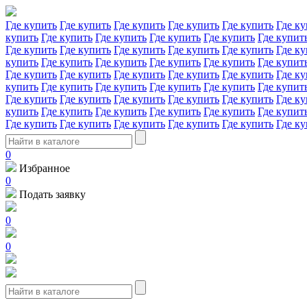
Где купить
Где купить
Где купить
Где купить
Где купить
Где ку
купить
Где купить
Где купить
Где купить
Где купить
Где купит
Где купить
Где купить
Где купить
Где купить
Где купить
Где ку
купить
Где купить
Где купить
Где купить
Где купить
Где купит
Где купить
Где купить
Где купить
Где купить
Где купить
Где ку
купить
Где купить
Где купить
Где купить
Где купить
Где купит
Где купить
Где купить
Где купить
Где купить
Где купить
Где ку
купить
Где купить
Где купить
Где купить
Где купить
Где купит
Где купить
Где купить
Где купить
Где купить
Где купить
Где ку
0
Избранное
0
Подать заявку
0
0