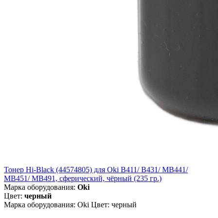
Тонер Hi-Black (44574805) для Oki B411/ B431/ MB441/
MB451/ MB491, сферический, чёрный (235 гр.)
Марка оборудования:
Oki
Цвет:
черный
Марка оборудования: Oki Цвет: черный