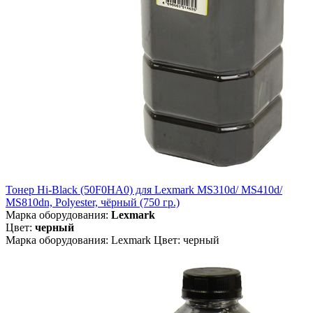
Тонер Hi-Black (50F0HA0) для Lexmark MS310d/ MS410d/
MS810dn, Polyester, чёрный (750 гр.)
Марка оборудования:
Lexmark
Цвет:
черный
Марка оборудования: Lexmark Цвет: черный