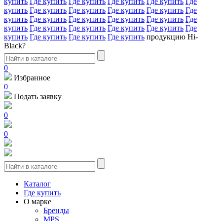
купить
Где купить
Где купить
Где купить
Где купить
Где
купить
Где купить
Где купить
Где купить
Где купить
Где
купить
Где купить
Где купить
Где купить
Где купить
Где
купить
Где купить
Где купить
Где купить
Где купить
Где
купить
Где купить
Где купить
Где купить
продукцию Hi-
Black?
0
Избранное
0
Подать заявку
0
0
Каталог
Где купить
О марке
Бренды
MPS