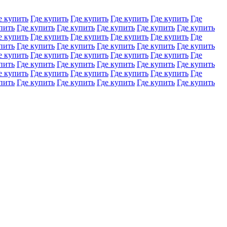
е купить
Где купить
Где купить
Где купить
Где купить
Где
пить
Где купить
Где купить
Где купить
Где купить
Где купить
е купить
Где купить
Где купить
Где купить
Где купить
Где
пить
Где купить
Где купить
Где купить
Где купить
Где купить
е купить
Где купить
Где купить
Где купить
Где купить
Где
пить
Где купить
Где купить
Где купить
Где купить
Где купить
е купить
Где купить
Где купить
Где купить
Где купить
Где
пить
Где купить
Где купить
Где купить
Где купить
Где купить