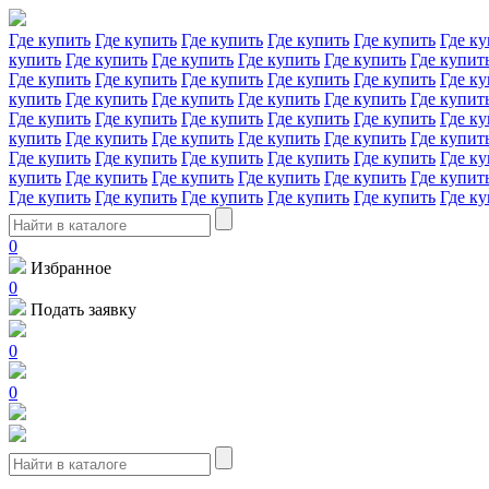
Где купить
Где купить
Где купить
Где купить
Где купить
Где ку
купить
Где купить
Где купить
Где купить
Где купить
Где купит
Где купить
Где купить
Где купить
Где купить
Где купить
Где ку
купить
Где купить
Где купить
Где купить
Где купить
Где купит
Где купить
Где купить
Где купить
Где купить
Где купить
Где ку
купить
Где купить
Где купить
Где купить
Где купить
Где купит
Где купить
Где купить
Где купить
Где купить
Где купить
Где ку
купить
Где купить
Где купить
Где купить
Где купить
Где купит
Где купить
Где купить
Где купить
Где купить
Где купить
Где ку
0
Избранное
0
Подать заявку
0
0