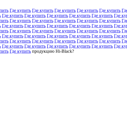
пить
Где купить
Где купить
Где купить
Где купить
Где купить
Гд
ь
Где купить
Где купить
Где купить
Где купить
Где купить
Где ку
пить
Где купить
Где купить
Где купить
Где купить
Где купить
Гд
ь
Где купить
Где купить
Где купить
Где купить
Где купить
Где ку
пить
Где купить
Где купить
Где купить
Где купить
Где купить
Гд
ь
Где купить
Где купить
Где купить
Где купить
Где купить
Где ку
пить
Где купить
Где купить
Где купить
Где купить
Где купить
Гд
ь
Где купить
Где купить
Где купить
Где купить
Где купить
Где ку
пить
Где купить
продукцию Hi-Black?