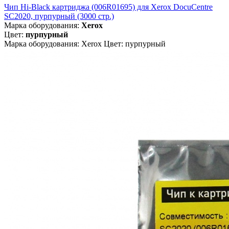
Чип Hi-Black картриджа (006R01695) для Xerox DocuCentre
SC2020, пурпурный (3000 стр.)
Марка оборудования:
Xerox
Цвет:
пурпурный
Марка оборудования: Xerox Цвет: пурпурный