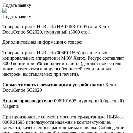
Подать заявку
Подать заявку
Тонер-картридж Hi-Black (HB-006R01695) для Xerox
DocuCentre SC2020, пурпурный (3000 стр.)
Дополнительная информация о товаре:
Тонер-картридж Hi-Black (006R01695) для цветных
копировальных аппаратов и МФУ Xerox. Ресурс составляет
3000 копий при 5% заполнении листа (данный показатель
может изменяться в виду особенностей тех или иных
настроек, выставляемых при печати).
Совместимость с печатающими устройствами:
Xerox
DocuCentre SC2020
Аналог производителя:
006R01695, пурпурный (красный)
Magenta
При производстве совместимого тонер-картриджа Hi-Black
006R01695 используются надёжные комплектующие,
запчасти, качественные расходные материалы. Соблюдение
этих технических условий позволяет повторно заправлять и