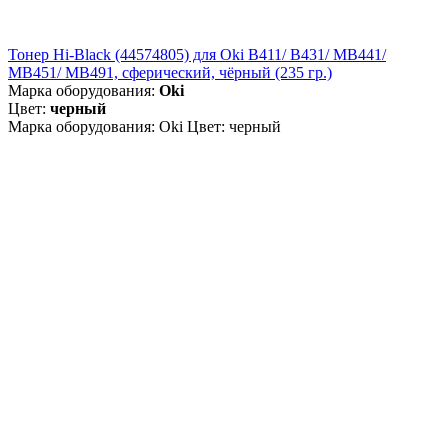
Тонер Hi-Black (44574805) для Oki B411/ B431/ MB441/
MB451/ MB491, сферический, чёрный (235 гр.)
Марка оборудования:
Oki
Цвет:
черный
Марка оборудования: Oki Цвет: черный