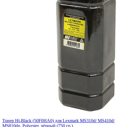
Тонер Hi-Black (50F0HA0) для Lexmark MS310d/ MS410d/
MS810dn, Polyester, чёрный (750 гр.)