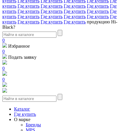
купить
Где купить
Где купить
Где купить
Где купить
Где
купить
Где купить
Где купить
Где купить
Где купить
Где
купить
Где купить
Где купить
Где купить
Где купить
Где
купить
Где купить
Где купить
Где купить
Где купить
Где
купить
Где купить
Где купить
Где купить
продукцию Hi-
Black?
0
Избранное
0
Подать заявку
0
0
Каталог
Где купить
О марке
Бренды
MPS