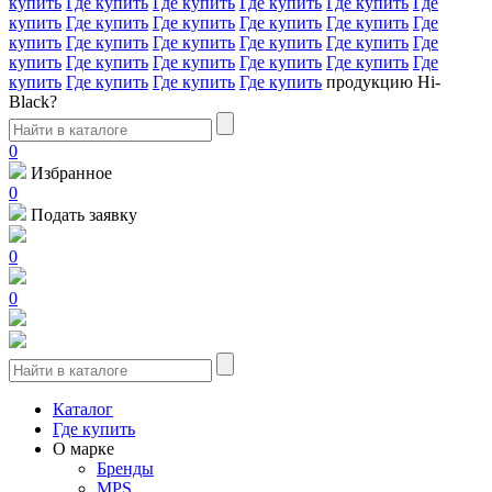
купить
Где купить
Где купить
Где купить
Где купить
Где
купить
Где купить
Где купить
Где купить
Где купить
Где
купить
Где купить
Где купить
Где купить
Где купить
Где
купить
Где купить
Где купить
Где купить
Где купить
Где
купить
Где купить
Где купить
Где купить
продукцию Hi-
Black?
0
Избранное
0
Подать заявку
0
0
Каталог
Где купить
О марке
Бренды
MPS