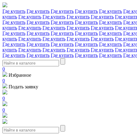
Где купить
Где купить
Где купить
Где купить
Где купить
Где ку
купить
Где купить
Где купить
Где купить
Где купить
Где купит
Где купить
Где купить
Где купить
Где купить
Где купить
Где ку
купить
Где купить
Где купить
Где купить
Где купить
Где купит
Где купить
Где купить
Где купить
Где купить
Где купить
Где ку
купить
Где купить
Где купить
Где купить
Где купить
Где купит
Где купить
Где купить
Где купить
Где купить
Где купить
Где ку
купить
Где купить
Где купить
Где купить
Где купить
Где купит
Где купить
Где купить
Где купить
Где купить
Где купить
Где ку
0
Избранное
0
Подать заявку
0
0