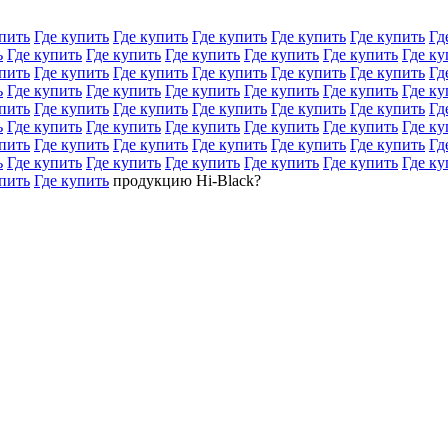
пить
Где купить
Где купить
Где купить
Где купить
Где купить
Гд
ь
Где купить
Где купить
Где купить
Где купить
Где купить
Где ку
пить
Где купить
Где купить
Где купить
Где купить
Где купить
Гд
ь
Где купить
Где купить
Где купить
Где купить
Где купить
Где ку
пить
Где купить
Где купить
Где купить
Где купить
Где купить
Гд
ь
Где купить
Где купить
Где купить
Где купить
Где купить
Где ку
пить
Где купить
Где купить
Где купить
Где купить
Где купить
Гд
ь
Где купить
Где купить
Где купить
Где купить
Где купить
Где ку
пить
Где купить
продукцию Hi-Black?