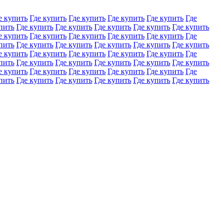
е купить
Где купить
Где купить
Где купить
Где купить
Где
пить
Где купить
Где купить
Где купить
Где купить
Где купить
е купить
Где купить
Где купить
Где купить
Где купить
Где
пить
Где купить
Где купить
Где купить
Где купить
Где купить
е купить
Где купить
Где купить
Где купить
Где купить
Где
пить
Где купить
Где купить
Где купить
Где купить
Где купить
е купить
Где купить
Где купить
Где купить
Где купить
Где
пить
Где купить
Где купить
Где купить
Где купить
Где купить