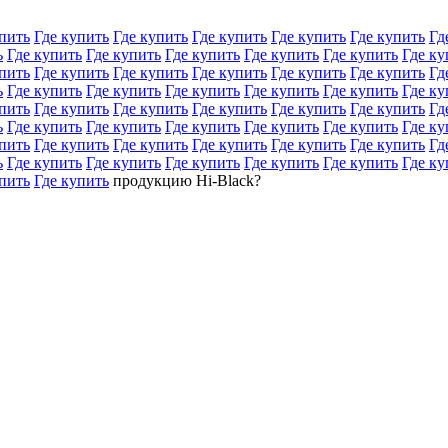
пить
Где купить
Где купить
Где купить
Где купить
Где купить
Гд
ь
Где купить
Где купить
Где купить
Где купить
Где купить
Где ку
пить
Где купить
Где купить
Где купить
Где купить
Где купить
Гд
ь
Где купить
Где купить
Где купить
Где купить
Где купить
Где ку
пить
Где купить
Где купить
Где купить
Где купить
Где купить
Гд
ь
Где купить
Где купить
Где купить
Где купить
Где купить
Где ку
пить
Где купить
Где купить
Где купить
Где купить
Где купить
Гд
ь
Где купить
Где купить
Где купить
Где купить
Где купить
Где ку
пить
Где купить
продукцию Hi-Black?