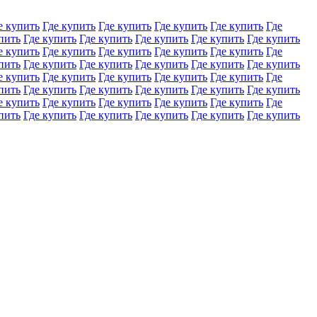
е купить
Где купить
Где купить
Где купить
Где купить
Где
пить
Где купить
Где купить
Где купить
Где купить
Где купить
е купить
Где купить
Где купить
Где купить
Где купить
Где
пить
Где купить
Где купить
Где купить
Где купить
Где купить
е купить
Где купить
Где купить
Где купить
Где купить
Где
пить
Где купить
Где купить
Где купить
Где купить
Где купить
е купить
Где купить
Где купить
Где купить
Где купить
Где
пить
Где купить
Где купить
Где купить
Где купить
Где купить