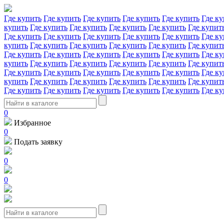
Где купить
Где купить
Где купить
Где купить
Где купить
Где ку
купить
Где купить
Где купить
Где купить
Где купить
Где купит
Где купить
Где купить
Где купить
Где купить
Где купить
Где ку
купить
Где купить
Где купить
Где купить
Где купить
Где купит
Где купить
Где купить
Где купить
Где купить
Где купить
Где ку
купить
Где купить
Где купить
Где купить
Где купить
Где купит
Где купить
Где купить
Где купить
Где купить
Где купить
Где ку
купить
Где купить
Где купить
Где купить
Где купить
Где купит
Где купить
Где купить
Где купить
Где купить
Где купить
Где ку
0
Избранное
0
Подать заявку
0
0