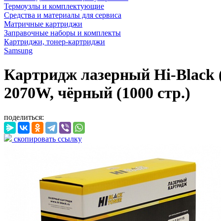
Термоузлы и комплектующие
Средства и материалы для сервиса
Матричные картриджи
Заправочные наборы и комплекты
Картриджи, тонер-картриджи
Samsung
Картридж лазерный Hi-Black 
2070W, чёрный (1000 стр.)
поделиться:
скопировать ссылку