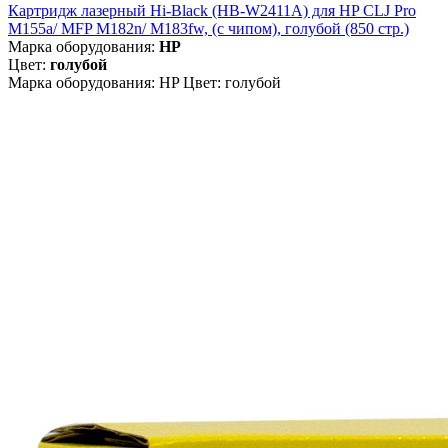
Картридж лазерный Hi-Black (HB-W2411A) для HP CLJ Pro
M155a/ MFP M182n/ M183fw, (с чипом), голубой (850 стр.)
Марка оборудования:
HP
Цвет:
голубой
Марка оборудования: HP Цвет: голубой