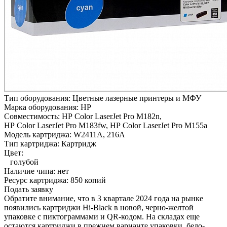
Тип оборудования:
Цветные лазерные принтеры и МФУ
Марка оборудования:
HP
Совместимость:
HP Color LaserJet Pro M182n,
HP Color LaserJet Pro M183fw,
HP Color LaserJet Pro M155a
Модель картриджа:
W2411A, 216A
Тип картриджа:
Картридж
Цвет:
голубой
Наличие чипа:
нет
Ресурс картриджа:
850 копий
Подать заявку
Обратите внимание, что в 3 квартале 2024 года на рынке
появились картриджи Hi-Black в новой, черно-желтой
упаковке с пиктограммами и QR-кодом. На складах еще
остаются картриджи в прежнем варианте упаковки, бело-