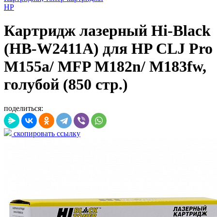
HP
Картридж лазерный Hi-Black
(HB-W2411A) для HP CLJ Pro
M155a/ MFP M182n/ M183fw,
голубой (850 стр.)
поделиться:
скопировать ссылку