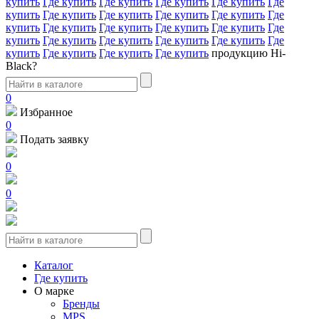
купить
Где купить
Где купить
Где купить
Где купить
Где
купить
Где купить
Где купить
Где купить
Где купить
Где
купить
Где купить
Где купить
Где купить
Где купить
Где
купить
Где купить
Где купить
Где купить
Где купить
Где
купить
Где купить
Где купить
Где купить
продукцию Hi-
Black?
0
Избранное
0
Подать заявку
0
0
Каталог
Где купить
О марке
Бренды
MPS