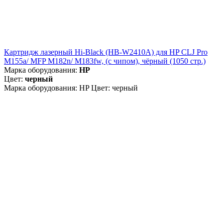
Картридж лазерный Hi-Black (HB-W2410A) для HP CLJ Pro
M155a/ MFP M182n/ M183fw, (с чипом), чёрный (1050 стр.)
Марка оборудования:
HP
Цвет:
черный
Марка оборудования: HP Цвет: черный