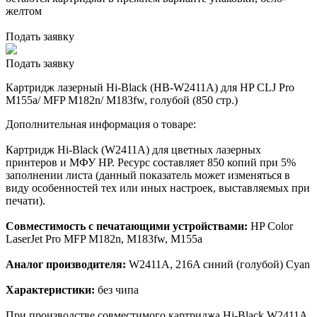
желтом
Подать заявку
Подать заявку
Картридж лазерный Hi-Black (HB-W2411A) для HP CLJ Pro
M155a/ MFP M182n/ M183fw, голубой (850 стр.)
Дополнительная информация о товаре:
Картридж Hi-Black (W2411A) для цветных лазерных
принтеров и МФУ HP. Ресурс составляет 850 копий при 5%
заполнении листа (данный показатель может изменяться в
виду особенностей тех или иных настроек, выставляемых при
печати).
Совместимость с печатающими устройствами:
HP Color
LaserJet Pro MFP M182n, M183fw, M155a
Аналог производителя:
W2411A, 216A синий (голубой) Cyan
Характеристики:
без чипа
При производстве совместимого картриджа Hi-Black W2411A