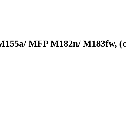
M155a/ MFP M182n/ M183fw, (с