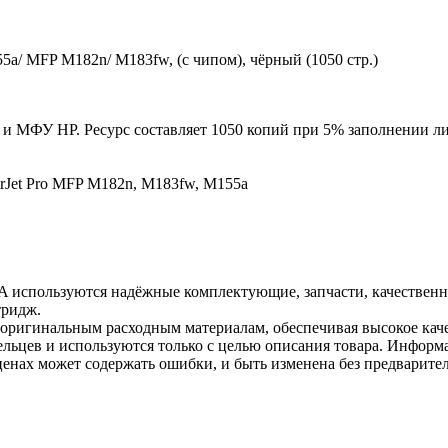
a/ MFP M182n/ M183fw, (с чипом), чёрный (1050 стр.)
и МФУ HP. Ресурс составляет 1050 копий при 5% заполнении ли
erJet Pro MFP M182n, M183fw, M155a
6A используются надёжные комплектующие, запчасти, качествен
тридж.
 оригинальным расходным материалам, обеспечивая высокое каче
льцев и используются только с целью описания товара. Информа
ценах может содержать ошибки, и быть изменена без предварите