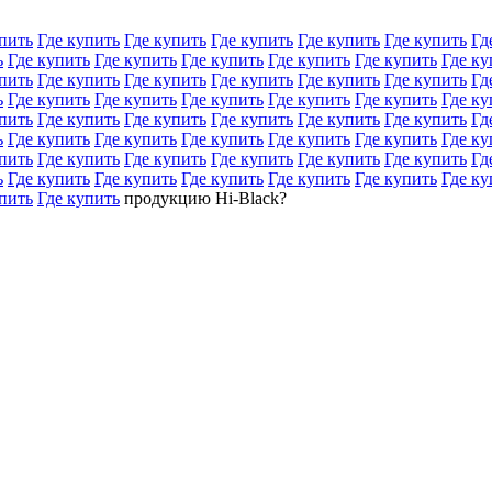
пить
Где купить
Где купить
Где купить
Где купить
Где купить
Гд
ь
Где купить
Где купить
Где купить
Где купить
Где купить
Где ку
пить
Где купить
Где купить
Где купить
Где купить
Где купить
Гд
ь
Где купить
Где купить
Где купить
Где купить
Где купить
Где ку
пить
Где купить
Где купить
Где купить
Где купить
Где купить
Гд
ь
Где купить
Где купить
Где купить
Где купить
Где купить
Где ку
пить
Где купить
Где купить
Где купить
Где купить
Где купить
Гд
ь
Где купить
Где купить
Где купить
Где купить
Где купить
Где ку
пить
Где купить
продукцию Hi-Black?