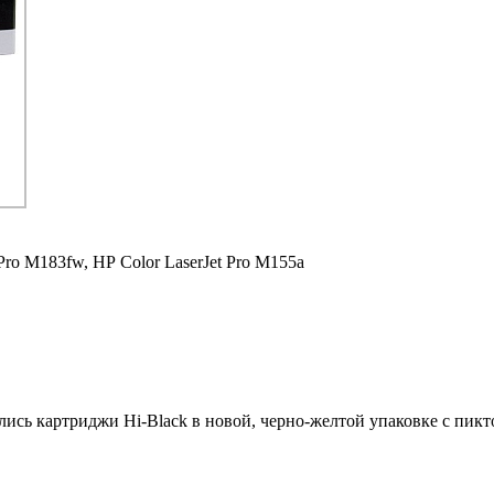
 Pro M183fw,
HP Color LaserJet Pro M155a
ились картриджи Hi-Black в новой, черно-желтой упаковке с пи