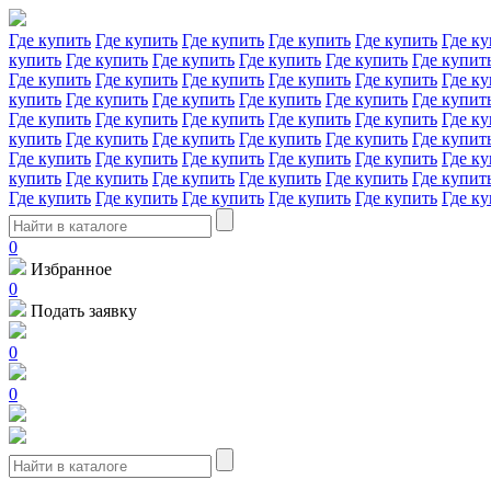
Где купить
Где купить
Где купить
Где купить
Где купить
Где ку
купить
Где купить
Где купить
Где купить
Где купить
Где купит
Где купить
Где купить
Где купить
Где купить
Где купить
Где ку
купить
Где купить
Где купить
Где купить
Где купить
Где купит
Где купить
Где купить
Где купить
Где купить
Где купить
Где ку
купить
Где купить
Где купить
Где купить
Где купить
Где купит
Где купить
Где купить
Где купить
Где купить
Где купить
Где ку
купить
Где купить
Где купить
Где купить
Где купить
Где купит
Где купить
Где купить
Где купить
Где купить
Где купить
Где ку
0
Избранное
0
Подать заявку
0
0