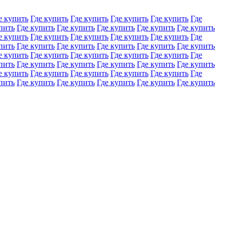
е купить
Где купить
Где купить
Где купить
Где купить
Где
пить
Где купить
Где купить
Где купить
Где купить
Где купить
е купить
Где купить
Где купить
Где купить
Где купить
Где
пить
Где купить
Где купить
Где купить
Где купить
Где купить
е купить
Где купить
Где купить
Где купить
Где купить
Где
пить
Где купить
Где купить
Где купить
Где купить
Где купить
е купить
Где купить
Где купить
Где купить
Где купить
Где
пить
Где купить
Где купить
Где купить
Где купить
Где купить