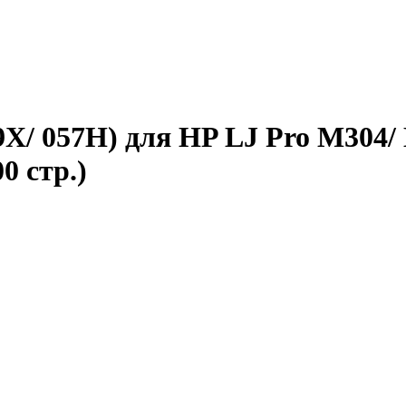
X/ 057H) для HP LJ Pro M304
0 стр.)