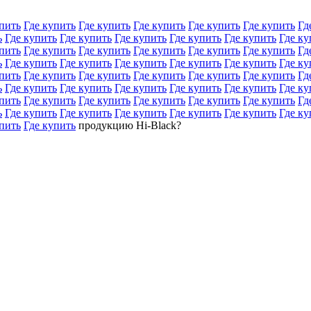
пить
Где купить
Где купить
Где купить
Где купить
Где купить
Гд
ь
Где купить
Где купить
Где купить
Где купить
Где купить
Где ку
пить
Где купить
Где купить
Где купить
Где купить
Где купить
Гд
ь
Где купить
Где купить
Где купить
Где купить
Где купить
Где ку
пить
Где купить
Где купить
Где купить
Где купить
Где купить
Гд
ь
Где купить
Где купить
Где купить
Где купить
Где купить
Где ку
пить
Где купить
Где купить
Где купить
Где купить
Где купить
Гд
ь
Где купить
Где купить
Где купить
Где купить
Где купить
Где ку
пить
Где купить
продукцию Hi-Black?