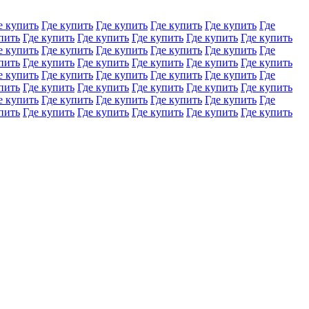
е купить
Где купить
Где купить
Где купить
Где купить
Где
пить
Где купить
Где купить
Где купить
Где купить
Где купить
е купить
Где купить
Где купить
Где купить
Где купить
Где
пить
Где купить
Где купить
Где купить
Где купить
Где купить
е купить
Где купить
Где купить
Где купить
Где купить
Где
пить
Где купить
Где купить
Где купить
Где купить
Где купить
е купить
Где купить
Где купить
Где купить
Где купить
Где
пить
Где купить
Где купить
Где купить
Где купить
Где купить