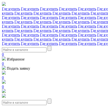
Где купить
Где купить
Где купить
Где купить
Где купить
Где ку
купить
Где купить
Где купить
Где купить
Где купить
Где купит
Где купить
Где купить
Где купить
Где купить
Где купить
Где ку
купить
Где купить
Где купить
Где купить
Где купить
Где купит
Где купить
Где купить
Где купить
Где купить
Где купить
Где ку
купить
Где купить
Где купить
Где купить
Где купить
Где купит
Где купить
Где купить
Где купить
Где купить
Где купить
Где ку
купить
Где купить
Где купить
Где купить
Где купить
Где купит
Где купить
Где купить
Где купить
Где купить
Где купить
Где ку
0
Избранное
0
Подать заявку
0
0