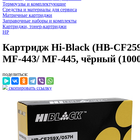
Термоузлы и комплектующие
Средства и материалы для сервиса
Матричные картриджи
Заправочные наборы и комплекты
Картриджи, тонер-картриджи
HP
Картридж Hi-Black (HB-CF259
MF-443/ MF-445, чёрный (1000
поделиться:
скопировать ссылку