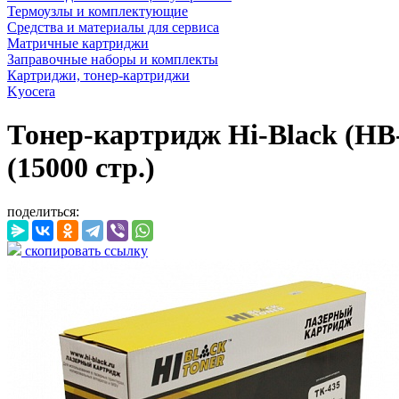
Термоузлы и комплектующие
Средства и материалы для сервиса
Матричные картриджи
Заправочные наборы и комплекты
Картриджи, тонер-картриджи
Kyocera
Тонер-картридж Hi-Black (HB-
(15000 стр.)
поделиться:
скопировать ссылку