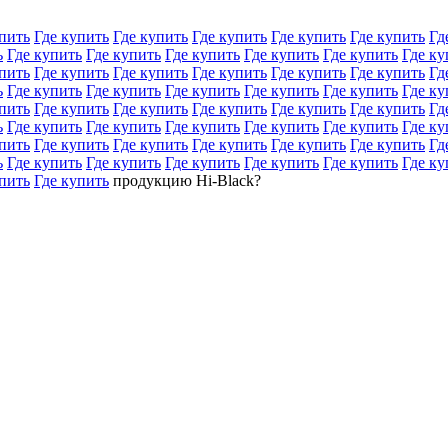
пить
Где купить
Где купить
Где купить
Где купить
Где купить
Гд
ь
Где купить
Где купить
Где купить
Где купить
Где купить
Где ку
пить
Где купить
Где купить
Где купить
Где купить
Где купить
Гд
ь
Где купить
Где купить
Где купить
Где купить
Где купить
Где ку
пить
Где купить
Где купить
Где купить
Где купить
Где купить
Гд
ь
Где купить
Где купить
Где купить
Где купить
Где купить
Где ку
пить
Где купить
Где купить
Где купить
Где купить
Где купить
Гд
ь
Где купить
Где купить
Где купить
Где купить
Где купить
Где ку
пить
Где купить
продукцию Hi-Black?