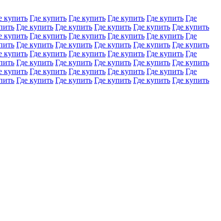
е купить
Где купить
Где купить
Где купить
Где купить
Где
пить
Где купить
Где купить
Где купить
Где купить
Где купить
е купить
Где купить
Где купить
Где купить
Где купить
Где
пить
Где купить
Где купить
Где купить
Где купить
Где купить
е купить
Где купить
Где купить
Где купить
Где купить
Где
пить
Где купить
Где купить
Где купить
Где купить
Где купить
е купить
Где купить
Где купить
Где купить
Где купить
Где
пить
Где купить
Где купить
Где купить
Где купить
Где купить