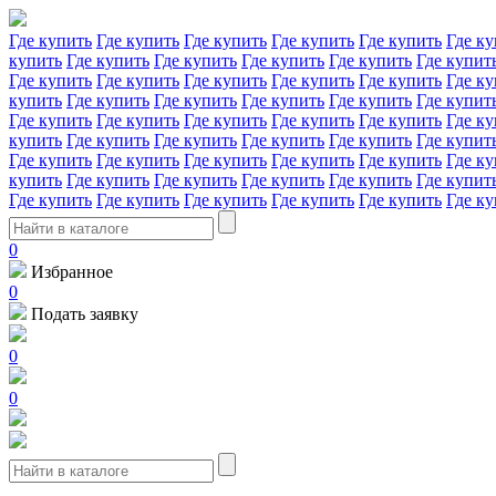
Где купить
Где купить
Где купить
Где купить
Где купить
Где ку
купить
Где купить
Где купить
Где купить
Где купить
Где купит
Где купить
Где купить
Где купить
Где купить
Где купить
Где ку
купить
Где купить
Где купить
Где купить
Где купить
Где купит
Где купить
Где купить
Где купить
Где купить
Где купить
Где ку
купить
Где купить
Где купить
Где купить
Где купить
Где купит
Где купить
Где купить
Где купить
Где купить
Где купить
Где ку
купить
Где купить
Где купить
Где купить
Где купить
Где купит
Где купить
Где купить
Где купить
Где купить
Где купить
Где ку
0
Избранное
0
Подать заявку
0
0