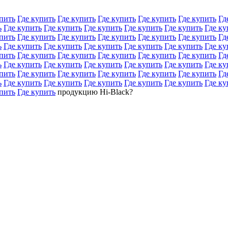
пить
Где купить
Где купить
Где купить
Где купить
Где купить
Гд
ь
Где купить
Где купить
Где купить
Где купить
Где купить
Где ку
пить
Где купить
Где купить
Где купить
Где купить
Где купить
Гд
ь
Где купить
Где купить
Где купить
Где купить
Где купить
Где ку
пить
Где купить
Где купить
Где купить
Где купить
Где купить
Гд
ь
Где купить
Где купить
Где купить
Где купить
Где купить
Где ку
пить
Где купить
Где купить
Где купить
Где купить
Где купить
Гд
ь
Где купить
Где купить
Где купить
Где купить
Где купить
Где ку
пить
Где купить
продукцию Hi-Black?