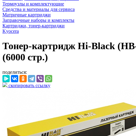
Термоузлы и комплектующие
Средства и материалы для сервиса
Матричные картриджи
Заправочные наборы и комплекты
Картриджи, тонер-картриджи
Kyocera
Тонер-картридж Hi-Black (H
(6000 стр.)
поделиться:
скопировать ссылку