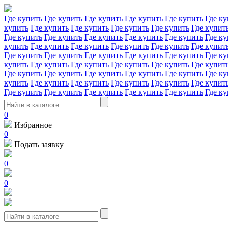
Где купить
Где купить
Где купить
Где купить
Где купить
Где ку
купить
Где купить
Где купить
Где купить
Где купить
Где купит
Где купить
Где купить
Где купить
Где купить
Где купить
Где ку
купить
Где купить
Где купить
Где купить
Где купить
Где купит
Где купить
Где купить
Где купить
Где купить
Где купить
Где ку
купить
Где купить
Где купить
Где купить
Где купить
Где купит
Где купить
Где купить
Где купить
Где купить
Где купить
Где ку
купить
Где купить
Где купить
Где купить
Где купить
Где купит
Где купить
Где купить
Где купить
Где купить
Где купить
Где ку
0
Избранное
0
Подать заявку
0
0