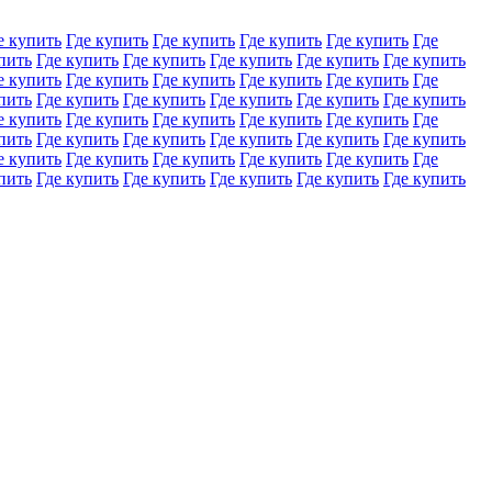
е купить
Где купить
Где купить
Где купить
Где купить
Где
пить
Где купить
Где купить
Где купить
Где купить
Где купить
е купить
Где купить
Где купить
Где купить
Где купить
Где
пить
Где купить
Где купить
Где купить
Где купить
Где купить
е купить
Где купить
Где купить
Где купить
Где купить
Где
пить
Где купить
Где купить
Где купить
Где купить
Где купить
е купить
Где купить
Где купить
Где купить
Где купить
Где
пить
Где купить
Где купить
Где купить
Где купить
Где купить