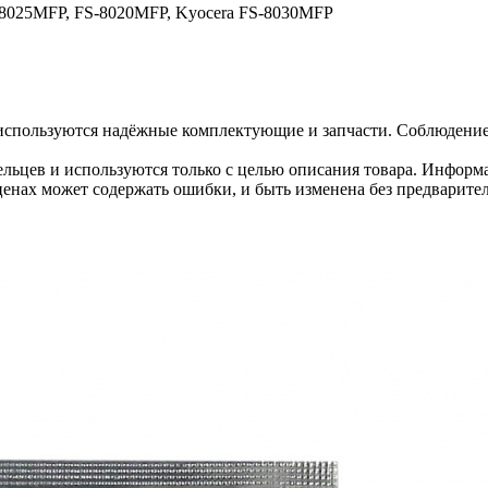
C8025MFP, FS-8020MFP, Kyocera FS-8030MFP
используются надёжные комплектующие и запчасти. Соблюдение 
льцев и используются только с целью описания товара. Информа
ценах может содержать ошибки, и быть изменена без предварите