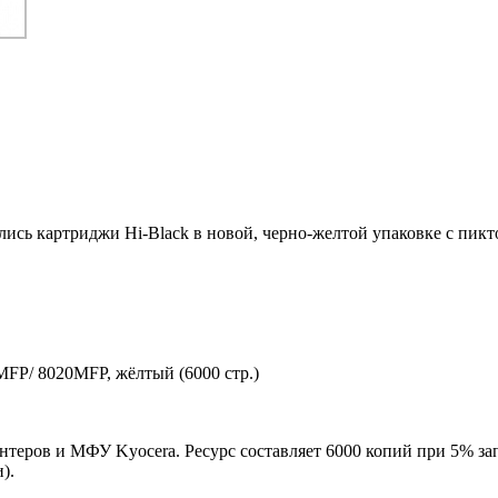
ились картриджи Hi-Black в новой, черно-желтой упаковке с пи
FP/ 8020MFP, жёлтый (6000 стр.)
нтеров и МФУ Kyocera. Ресурс составляет 6000 копий при 5% за
).