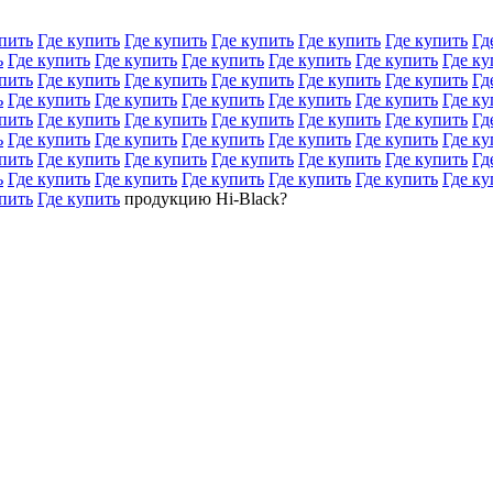
пить
Где купить
Где купить
Где купить
Где купить
Где купить
Гд
ь
Где купить
Где купить
Где купить
Где купить
Где купить
Где ку
пить
Где купить
Где купить
Где купить
Где купить
Где купить
Гд
ь
Где купить
Где купить
Где купить
Где купить
Где купить
Где ку
пить
Где купить
Где купить
Где купить
Где купить
Где купить
Гд
ь
Где купить
Где купить
Где купить
Где купить
Где купить
Где ку
пить
Где купить
Где купить
Где купить
Где купить
Где купить
Гд
ь
Где купить
Где купить
Где купить
Где купить
Где купить
Где ку
пить
Где купить
продукцию Hi-Black?