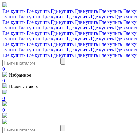
Где купить
Где купить
Где купить
Где купить
Где купить
Где ку
купить
Где купить
Где купить
Где купить
Где купить
Где купит
Где купить
Где купить
Где купить
Где купить
Где купить
Где ку
купить
Где купить
Где купить
Где купить
Где купить
Где купит
Где купить
Где купить
Где купить
Где купить
Где купить
Где ку
купить
Где купить
Где купить
Где купить
Где купить
Где купит
Где купить
Где купить
Где купить
Где купить
Где купить
Где ку
купить
Где купить
Где купить
Где купить
Где купить
Где купит
Где купить
Где купить
Где купить
Где купить
Где купить
Где ку
0
Избранное
0
Подать заявку
0
0