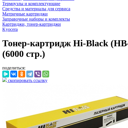
Термоузлы и комплектующие
Средства и материалы для сервиса
Матричные картриджи
Заправочные наборы и комплекты
Картриджи, тонер-картриджи
Kyocera
Тонер-картридж Hi-Black (HB
(6000 стр.)
поделиться:
скопировать ссылку