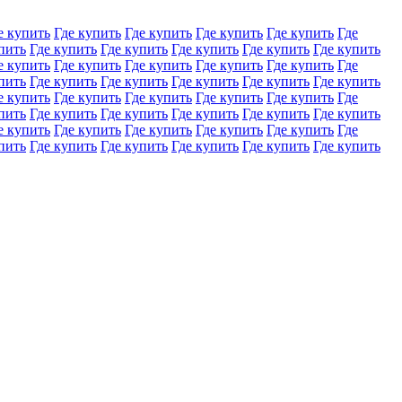
е купить
Где купить
Где купить
Где купить
Где купить
Где
пить
Где купить
Где купить
Где купить
Где купить
Где купить
е купить
Где купить
Где купить
Где купить
Где купить
Где
пить
Где купить
Где купить
Где купить
Где купить
Где купить
е купить
Где купить
Где купить
Где купить
Где купить
Где
пить
Где купить
Где купить
Где купить
Где купить
Где купить
е купить
Где купить
Где купить
Где купить
Где купить
Где
пить
Где купить
Где купить
Где купить
Где купить
Где купить