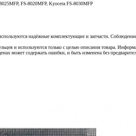
C8025MFP, FS-8020MFP, Kyocera FS-8030MFP
используются надёжные комплектующие и запчасти. Соблюдение 
льцев и используются только с целью описания товара. Информа
ценах может содержать ошибки, и быть изменена без предварите