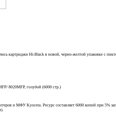
ились картриджи Hi-Black в новой, черно-желтой упаковке с пи
FP/ 8020MFP, голубой (6000 стр.)
нтеров и МФУ Kyocera. Ресурс составляет 6000 копий при 5% за
).