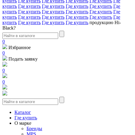
купить
Где купить
Где купить
Где купить
Где купить
Где
купить
Где купить
Где купить
Где купить
Где купить
Где
купить
Где купить
Где купить
Где купить
Где купить
Где
купить
Где купить
Где купить
Где купить
Где купить
Где
купить
Где купить
Где купить
Где купить
продукцию Hi-
Black?
0
Избранное
0
Подать заявку
0
0
Каталог
Где купить
О марке
Бренды
MPS