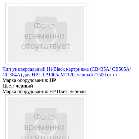
Чип универсальный Hi-Black картриджа (CB435A/ CE505A/
CC364A) для HP LJ P1005/ M1120, чёрный (1500 стр.)
Марка оборудования:
HP
Цвет:
черный
Марка оборудования: HP Цвет: черный