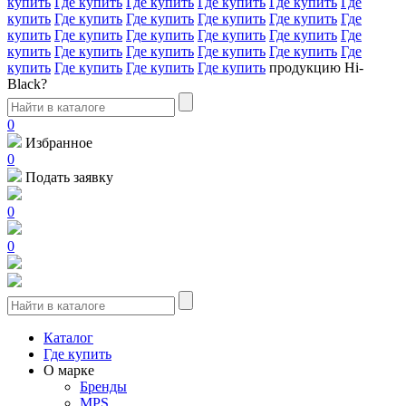
купить
Где купить
Где купить
Где купить
Где купить
Где
купить
Где купить
Где купить
Где купить
Где купить
Где
купить
Где купить
Где купить
Где купить
Где купить
Где
купить
Где купить
Где купить
Где купить
Где купить
Где
купить
Где купить
Где купить
Где купить
продукцию Hi-
Black?
0
Избранное
0
Подать заявку
0
0
Каталог
Где купить
О марке
Бренды
MPS