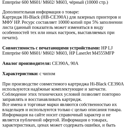
Enterprise 600 M601/ M602/ M603, чёрный (10000 стр.)
Дополнительная информация о товаре:
Картридж Hi-Black (HB-CE390A) для лазерных принтеров и
МФУ HP. Ресурс составляет 10000 копий при 5% заполнении
листа (данный показатель может изменяться в виду
особенностей тех или иных настроек, выставляемых при
печати).
Совместимость с печатающими устройствами:
HP LJ
Enterprise 600 M601/ M602/ M603, HP LaserJet M4555MFP
Аналог производителя:
CE390A, 90A
Характеристики:
с чипом
При производстве совместимого картриджа Hi-Black CE390A
используются надёжные комплектующие и запчасти.
Соблюдение этих технических условий позволяет повторно
заправлять и восстанавливать картридж.
Все имена и торговые марки являются собственностью их
владельцев и используются только с целью описания товара.
Информация на сайте носит справочный характер и не
является публичной офертой. Информация о товарах,
характеристиках, ценах может содержать ошибки, и быть