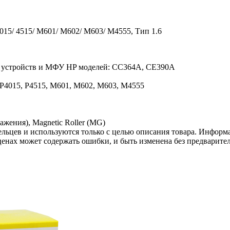
015/ 4515/ M601/ M602/ M603/ M4555, Тип 1.6
их устройств и МФУ HP моделей: CC364A, CE390A
 P4015, P4515, M601, M602, M603, M4555
жения), Magnetic Roller (MG)
льцев и используются только с целью описания товара. Информа
ценах может содержать ошибки, и быть изменена без предварите