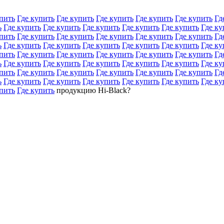
пить
Где купить
Где купить
Где купить
Где купить
Где купить
Гд
ь
Где купить
Где купить
Где купить
Где купить
Где купить
Где ку
пить
Где купить
Где купить
Где купить
Где купить
Где купить
Гд
ь
Где купить
Где купить
Где купить
Где купить
Где купить
Где ку
пить
Где купить
Где купить
Где купить
Где купить
Где купить
Гд
ь
Где купить
Где купить
Где купить
Где купить
Где купить
Где ку
пить
Где купить
Где купить
Где купить
Где купить
Где купить
Гд
ь
Где купить
Где купить
Где купить
Где купить
Где купить
Где ку
пить
Где купить
продукцию Hi-Black?