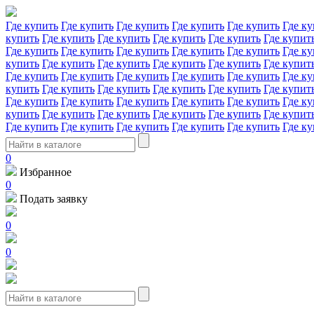
Где купить
Где купить
Где купить
Где купить
Где купить
Где ку
купить
Где купить
Где купить
Где купить
Где купить
Где купит
Где купить
Где купить
Где купить
Где купить
Где купить
Где ку
купить
Где купить
Где купить
Где купить
Где купить
Где купит
Где купить
Где купить
Где купить
Где купить
Где купить
Где ку
купить
Где купить
Где купить
Где купить
Где купить
Где купит
Где купить
Где купить
Где купить
Где купить
Где купить
Где ку
купить
Где купить
Где купить
Где купить
Где купить
Где купит
Где купить
Где купить
Где купить
Где купить
Где купить
Где ку
0
Избранное
0
Подать заявку
0
0