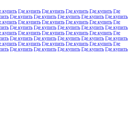
е купить
Где купить
Где купить
Где купить
Где купить
Где
пить
Где купить
Где купить
Где купить
Где купить
Где купить
е купить
Где купить
Где купить
Где купить
Где купить
Где
пить
Где купить
Где купить
Где купить
Где купить
Где купить
е купить
Где купить
Где купить
Где купить
Где купить
Где
пить
Где купить
Где купить
Где купить
Где купить
Где купить
е купить
Где купить
Где купить
Где купить
Где купить
Где
пить
Где купить
Где купить
Где купить
Где купить
Где купить