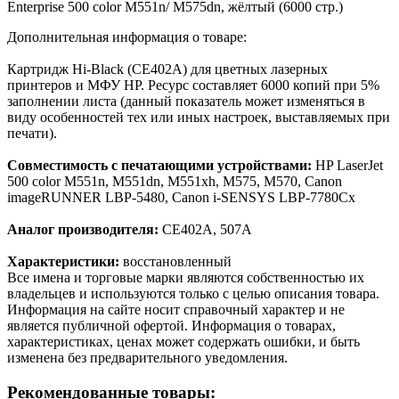
Enterprise 500 color M551n/ M575dn, жёлтый (6000 стр.)
Дополнительная информация о товаре:
Картридж Hi-Black (CE402A) для цветных лазерных
принтеров и МФУ HP. Ресурс составляет 6000 копий при 5%
заполнении листа (данный показатель может изменяться в
виду особенностей тех или иных настроек, выставляемых при
печати).
Совместимость с печатающими устройствами:
HP LaserJet
500 color M551n, M551dn, M551xh, M575, M570, Canon
imageRUNNER LBP-5480, Canon i-SENSYS LBP-7780Cx
Аналог производителя:
CE402A, 507A
Характеристики:
восстановленный
Все имена и торговые марки являются собственностью их
владельцев и используются только с целью описания товара.
Информация на сайте носит справочный характер и не
является публичной офертой. Информация о товарах,
характеристиках, ценах может содержать ошибки, и быть
изменена без предварительного уведомления.
Рекомендованные товары: