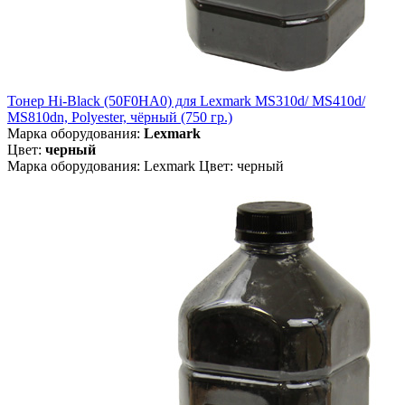
Тонер Hi-Black (50F0HA0) для Lexmark MS310d/ MS410d/
MS810dn, Polyester, чёрный (750 гр.)
Марка оборудования:
Lexmark
Цвет:
черный
Марка оборудования: Lexmark Цвет: черный