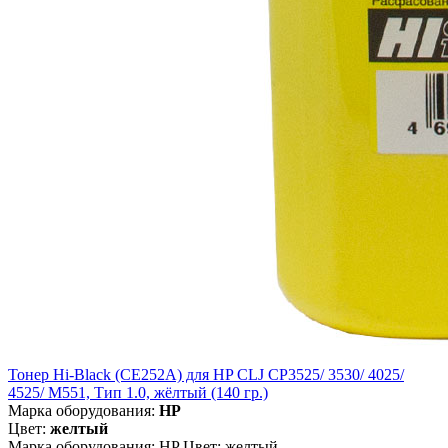
Тонер Hi-Black (CE252A) для HP CLJ CP3525/ 3530/ 4025/
4525/ M551, Тип 1.0, жёлтый (140 гр.)
Марка оборудования:
HP
Цвет:
желтый
Марка оборудования: HP Цвет: желтый