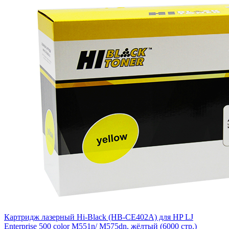
Картридж лазерный Hi-Black (HB-CE402A) для HP LJ
Enterprise 500 color M551n/ M575dn, жёлтый (6000 стр.)