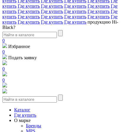
купить
Где купить
Где купить
Где купить
Где купить
Где
купить
Где купить
Где купить
Где купить
Где купить
Где
купить
Где купить
Где купить
Где купить
Где купить
Где
купить
Где купить
Где купить
Где купить
Где купить
Где
купить
Где купить
Где купить
Где купить
продукцию Hi-
Black?
0
Избранное
0
Подать заявку
0
0
Каталог
Где купить
О марке
Бренды
MPS