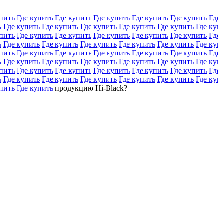
пить
Где купить
Где купить
Где купить
Где купить
Где купить
Гд
ь
Где купить
Где купить
Где купить
Где купить
Где купить
Где ку
пить
Где купить
Где купить
Где купить
Где купить
Где купить
Гд
ь
Где купить
Где купить
Где купить
Где купить
Где купить
Где ку
пить
Где купить
Где купить
Где купить
Где купить
Где купить
Гд
ь
Где купить
Где купить
Где купить
Где купить
Где купить
Где ку
пить
Где купить
Где купить
Где купить
Где купить
Где купить
Гд
ь
Где купить
Где купить
Где купить
Где купить
Где купить
Где ку
пить
Где купить
продукцию Hi-Black?