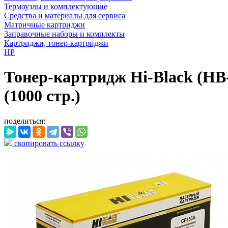
Термоузлы и комплектующие
Средства и материалы для сервиса
Матричные картриджи
Заправочные наборы и комплекты
Картриджи, тонер-картриджи
HP
Тонер-картридж Hi-Black (H
(1000 стр.)
поделиться:
скопировать ссылку