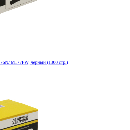
76N/ M177FW, чёрный (1300 стр.)