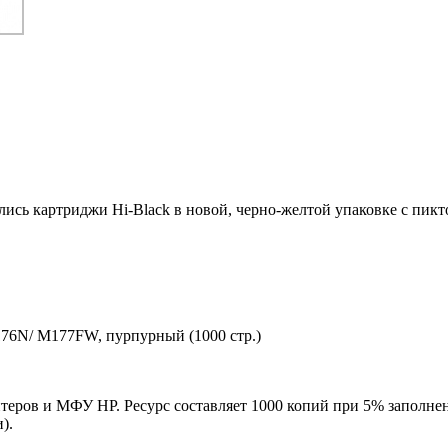
ились картриджи Hi-Black в новой, черно-желтой упаковке с пи
76N/ M177FW, пурпурный (1000 стр.)
теров и МФУ HP. Ресурс составляет 1000 копий при 5% заполнен
).