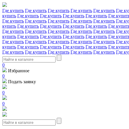
Где купить
Где купить
Где купить
Где купить
Где купить
Где ку
купить
Где купить
Где купить
Где купить
Где купить
Где купит
Где купить
Где купить
Где купить
Где купить
Где купить
Где ку
купить
Где купить
Где купить
Где купить
Где купить
Где купит
Где купить
Где купить
Где купить
Где купить
Где купить
Где ку
купить
Где купить
Где купить
Где купить
Где купить
Где купит
Где купить
Где купить
Где купить
Где купить
Где купить
Где ку
купить
Где купить
Где купить
Где купить
Где купить
Где купит
Где купить
Где купить
Где купить
Где купить
Где купить
Где ку
0
Избранное
0
Подать заявку
0
0