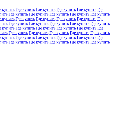
е купить
Где купить
Где купить
Где купить
Где купить
Где
пить
Где купить
Где купить
Где купить
Где купить
Где купить
е купить
Где купить
Где купить
Где купить
Где купить
Где
пить
Где купить
Где купить
Где купить
Где купить
Где купить
е купить
Где купить
Где купить
Где купить
Где купить
Где
пить
Где купить
Где купить
Где купить
Где купить
Где купить
е купить
Где купить
Где купить
Где купить
Где купить
Где
пить
Где купить
Где купить
Где купить
Где купить
Где купить