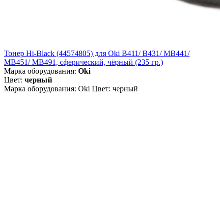
Тонер Hi-Black (44574805) для Oki B411/ B431/ MB441/
MB451/ MB491, сферический, чёрный (235 гр.)
Марка оборудования:
Oki
Цвет:
черный
Марка оборудования: Oki Цвет: черный