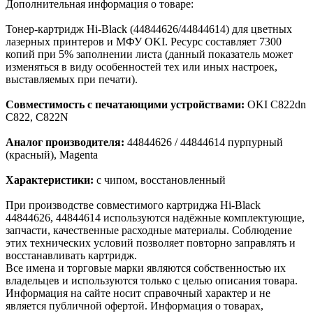
Дополнительная информация о товаре:
Тонер-картридж Hi-Black (44844626/44844614) для цветных
лазерных принтеров и МФУ OKI. Ресурс составляет 7300
копий при 5% заполнении листа (данный показатель может
изменяться в виду особенностей тех или иных настроек,
выставляемых при печати).
Совместимость с печатающими устройствами:
OKI C822dn
C822, C822N
Аналог производителя:
44844626 / 44844614 пурпурный
(красный), Magenta
Характеристики:
с чипом, восстановленный
При производстве совместимого картриджа Hi-Black
44844626, 44844614 используются надёжные комплектующие,
запчасти, качественные расходные материалы. Соблюдение
этих технических условий позволяет повторно заправлять и
восстанавливать картридж.
Все имена и торговые марки являются собственностью их
владельцев и используются только с целью описания товара.
Информация на сайте носит справочный характер и не
является публичной офертой. Информация о товарах,