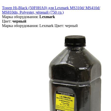
Тонер Hi-Black (50F0HA0) для Lexmark MS310d/ MS410d/
MS810dn, Polyester, чёрный (750 гр.)
Марка оборудования:
Lexmark
Цвет:
черный
Марка оборудования: Lexmark Цвет: черный