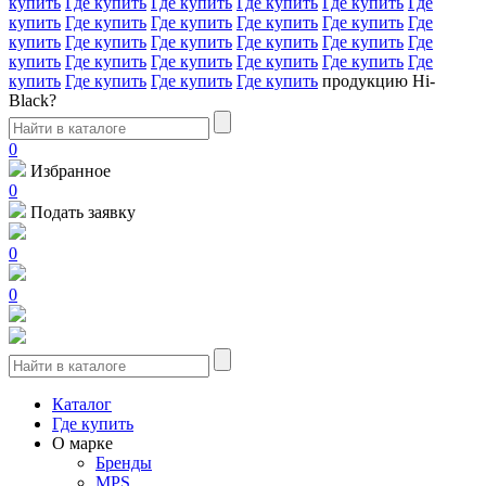
купить
Где купить
Где купить
Где купить
Где купить
Где
купить
Где купить
Где купить
Где купить
Где купить
Где
купить
Где купить
Где купить
Где купить
Где купить
Где
купить
Где купить
Где купить
Где купить
Где купить
Где
купить
Где купить
Где купить
Где купить
продукцию Hi-
Black?
0
Избранное
0
Подать заявку
0
0
Каталог
Где купить
О марке
Бренды
MPS