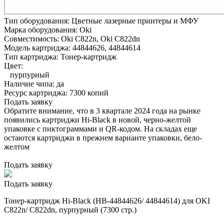
Тип оборудования:
Цветные лазерные принтеры и МФУ
Марка оборудования:
Oki
Совместимость:
Oki C822n,
Oki C822dn
Модель картриджа:
44844626, 44844614
Тип картриджа:
Тонер-картридж
Цвет:
пурпурный
Наличие чипа:
да
Ресурс картриджа:
7300 копий
Подать заявку
Обратите внимание, что в 3 квартале 2024 года на рынке
появились картриджи Hi-Black в новой, черно-желтой
упаковке с пиктограммами и QR-кодом. На складах еще
остаются картриджи в прежнем варианте упаковки, бело-
желтом
Подать заявку
Подать заявку
Тонер-картридж Hi-Black (HB-44844626/ 44844614) для OKI
C822n/ C822dn, пурпурный (7300 стр.)