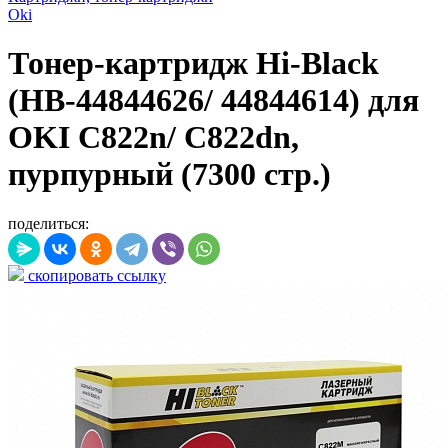
Oki
Тонер-картридж Hi-Black
(HB-44844626/ 44844614) для
OKI C822n/ C822dn,
пурпурный (7300 стр.)
поделиться:
скопировать ссылку