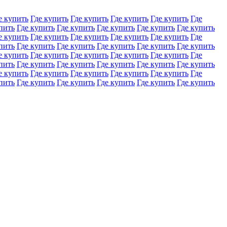
е купить
Где купить
Где купить
Где купить
Где купить
Где
пить
Где купить
Где купить
Где купить
Где купить
Где купить
е купить
Где купить
Где купить
Где купить
Где купить
Где
пить
Где купить
Где купить
Где купить
Где купить
Где купить
е купить
Где купить
Где купить
Где купить
Где купить
Где
пить
Где купить
Где купить
Где купить
Где купить
Где купить
е купить
Где купить
Где купить
Где купить
Где купить
Где
пить
Где купить
Где купить
Где купить
Где купить
Где купить