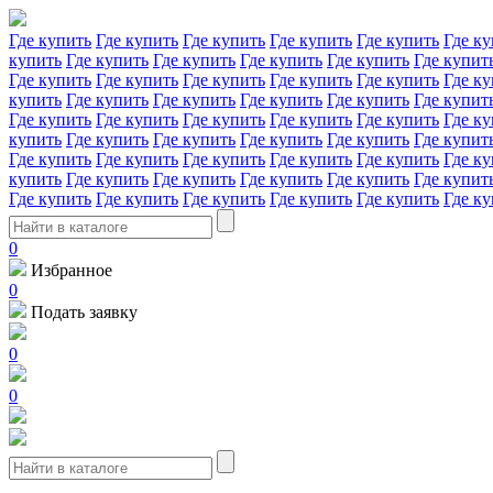
Где купить
Где купить
Где купить
Где купить
Где купить
Где ку
купить
Где купить
Где купить
Где купить
Где купить
Где купит
Где купить
Где купить
Где купить
Где купить
Где купить
Где ку
купить
Где купить
Где купить
Где купить
Где купить
Где купит
Где купить
Где купить
Где купить
Где купить
Где купить
Где ку
купить
Где купить
Где купить
Где купить
Где купить
Где купит
Где купить
Где купить
Где купить
Где купить
Где купить
Где ку
купить
Где купить
Где купить
Где купить
Где купить
Где купит
Где купить
Где купить
Где купить
Где купить
Где купить
Где ку
0
Избранное
0
Подать заявку
0
0