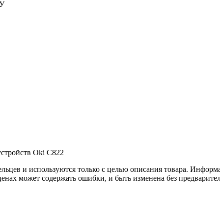
ФУ
устройств Oki C822
льцев и используются только с целью описания товара. Информа
ценах может содержать ошибки, и быть изменена без предварите