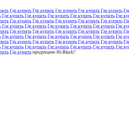
пить
Где купить
Где купить
Где купить
Где купить
Где купить
Гд
ь
Где купить
Где купить
Где купить
Где купить
Где купить
Где ку
пить
Где купить
Где купить
Где купить
Где купить
Где купить
Гд
ь
Где купить
Где купить
Где купить
Где купить
Где купить
Где ку
пить
Где купить
Где купить
Где купить
Где купить
Где купить
Гд
ь
Где купить
Где купить
Где купить
Где купить
Где купить
Где ку
пить
Где купить
Где купить
Где купить
Где купить
Где купить
Гд
ь
Где купить
Где купить
Где купить
Где купить
Где купить
Где ку
пить
Где купить
продукцию Hi-Black?