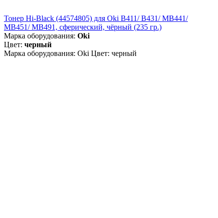
Тонер Hi-Black (44574805) для Oki B411/ B431/ MB441/
MB451/ MB491, сферический, чёрный (235 гр.)
Марка оборудования:
Oki
Цвет:
черный
Марка оборудования: Oki Цвет: черный