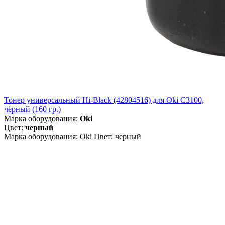
Тонер универсальный Hi-Black (42804516) для Oki С3100,
чёрный (160 гр.)
Марка оборудования:
Oki
Цвет:
черный
Марка оборудования: Oki Цвет: черный