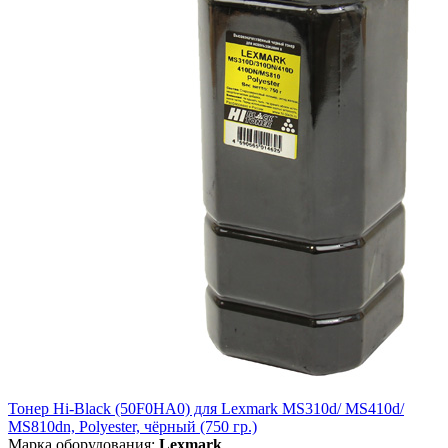
Тонер Hi-Black (50F0HA0) для Lexmark MS310d/ MS410d/
MS810dn, Polyester, чёрный (750 гр.)
Марка оборудования:
Lexmark