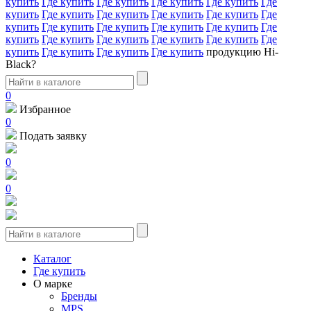
купить
Где купить
Где купить
Где купить
Где купить
Где
купить
Где купить
Где купить
Где купить
Где купить
Где
купить
Где купить
Где купить
Где купить
Где купить
Где
купить
Где купить
Где купить
Где купить
Где купить
Где
купить
Где купить
Где купить
Где купить
продукцию Hi-
Black?
0
Избранное
0
Подать заявку
0
0
Каталог
Где купить
О марке
Бренды
MPS