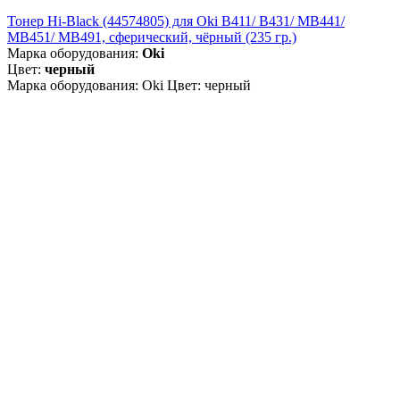
Тонер Hi-Black (44574805) для Oki B411/ B431/ MB441/
MB451/ MB491, сферический, чёрный (235 гр.)
Марка оборудования:
Oki
Цвет:
черный
Марка оборудования: Oki Цвет: черный