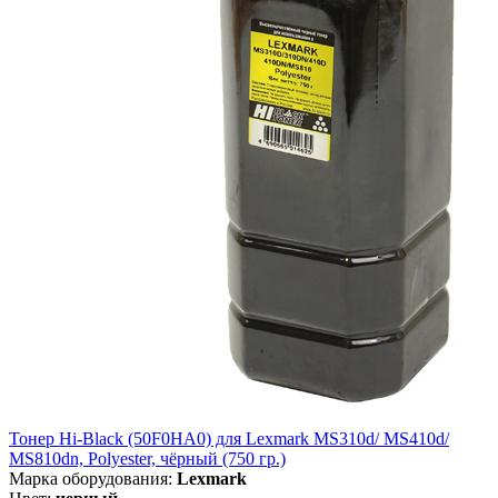
Тонер Hi-Black (50F0HA0) для Lexmark MS310d/ MS410d/
MS810dn, Polyester, чёрный (750 гр.)
Марка оборудования:
Lexmark