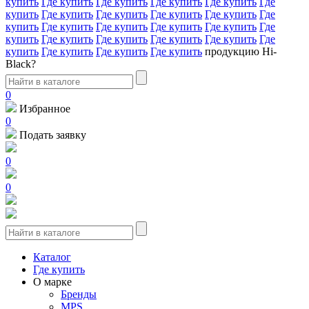
купить
Где купить
Где купить
Где купить
Где купить
Где
купить
Где купить
Где купить
Где купить
Где купить
Где
купить
Где купить
Где купить
Где купить
Где купить
Где
купить
Где купить
Где купить
Где купить
Где купить
Где
купить
Где купить
Где купить
Где купить
продукцию Hi-
Black?
0
Избранное
0
Подать заявку
0
0
Каталог
Где купить
О марке
Бренды
MPS