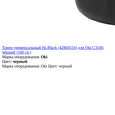
Тонер универсальный Hi-Black (42804516) для Oki С3100,
чёрный (160 гр.)
Марка оборудования:
Oki
Цвет:
черный
Марка оборудования: Oki Цвет: черный