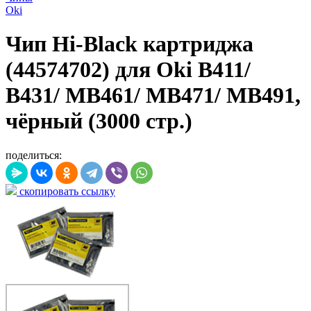
Oki
Чип Hi-Black картриджа
(44574702) для Oki B411/
B431/ MB461/ MB471/ MB491,
чёрный (3000 стр.)
поделиться:
скопировать ссылку