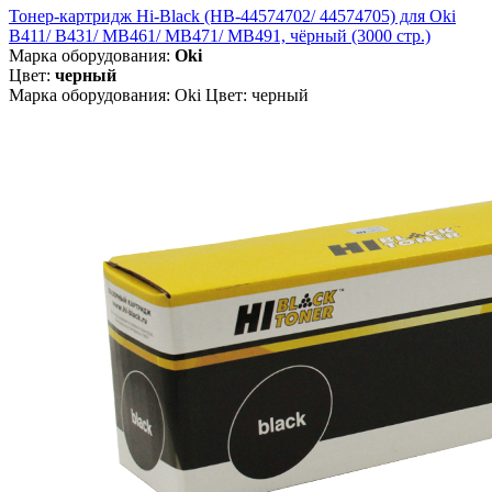
Тонер-картридж Hi-Black (HB-44574702/ 44574705) для Oki
B411/ B431/ MB461/ MB471/ MB491, чёрный (3000 стр.)
Марка оборудования:
Oki
Цвет:
черный
Марка оборудования: Oki Цвет: черный