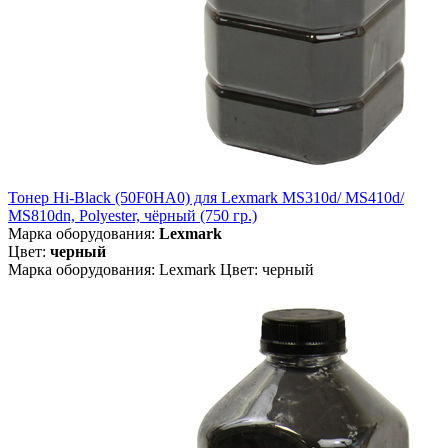
Тонер Hi-Black (50F0HA0) для Lexmark MS310d/ MS410d/
MS810dn, Polyester, чёрный (750 гр.)
Марка оборудования:
Lexmark
Цвет:
черный
Марка оборудования: Lexmark Цвет: черный