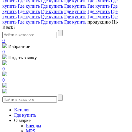
купить
Где купить
Где купить
Где купить
Где купить
Где
купить
Где купить
Где купить
Где купить
Где купить
Где
купить
Где купить
Где купить
Где купить
Где купить
Где
купить
Где купить
Где купить
Где купить
Где купить
Где
купить
Где купить
Где купить
Где купить
продукцию Hi-
Black?
0
Избранное
0
Подать заявку
0
0
Каталог
Где купить
О марке
Бренды
MPS