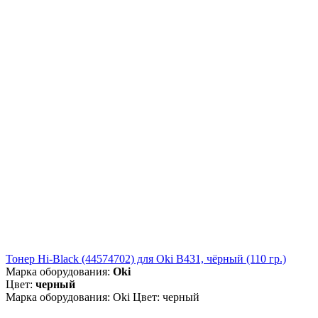
Тонер Hi-Black (44574702) для Oki B431, чёрный (110 гр.)
Марка оборудования:
Oki
Цвет:
черный
Марка оборудования: Oki Цвет: черный