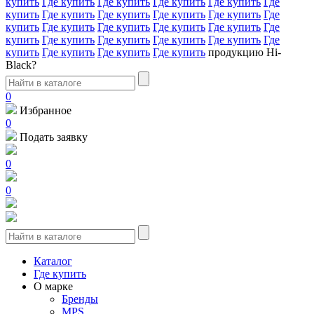
купить
Где купить
Где купить
Где купить
Где купить
Где
купить
Где купить
Где купить
Где купить
Где купить
Где
купить
Где купить
Где купить
Где купить
Где купить
Где
купить
Где купить
Где купить
Где купить
Где купить
Где
купить
Где купить
Где купить
Где купить
продукцию Hi-
Black?
0
Избранное
0
Подать заявку
0
0
Каталог
Где купить
О марке
Бренды
MPS