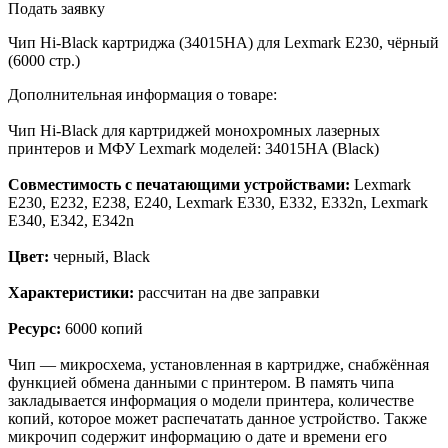
Подать заявку
Чип Hi-Black картриджа (34015HA) для Lexmark E230, чёрный
(6000 стр.)
Дополнительная информация о товаре:
Чип Hi-Black для картриджей монохромных лазерных
принтеров и МФУ Lexmark моделей: 34015HA (Black)
Совместимость с печатающими устройствами:
Lexmark
E230, E232, E238, E240, Lexmark E330, E332, E332n, Lexmark
E340, E342, E342n
Цвет:
черный, Black
Характеристики:
рассчитан на две заправки
Ресурс:
6000 копий
Чип — микросхема, установленная в картридже, снабжённая
функцией обмена данными с принтером. В память чипа
закладывается информация о модели принтера, количестве
копий, которое может распечатать данное устройство. Также
микрочип содержит информацию о дате и времени его