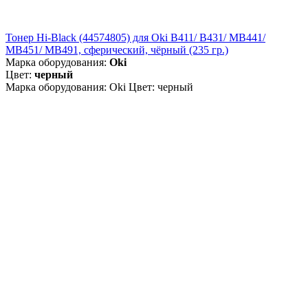
Тонер Hi-Black (44574805) для Oki B411/ B431/ MB441/
MB451/ MB491, сферический, чёрный (235 гр.)
Марка оборудования:
Oki
Цвет:
черный
Марка оборудования: Oki Цвет: черный