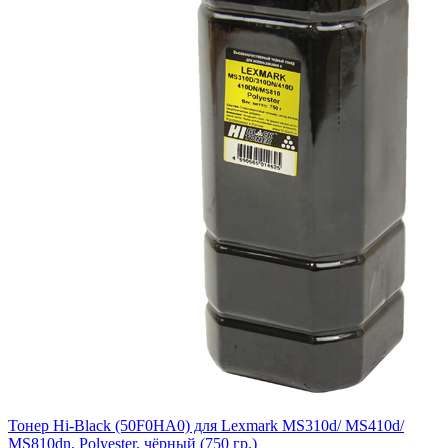
Тонер Hi-Black (50F0HA0) для Lexmark MS310d/ MS410d/
MS810dn, Polyester, чёрный (750 гр.)