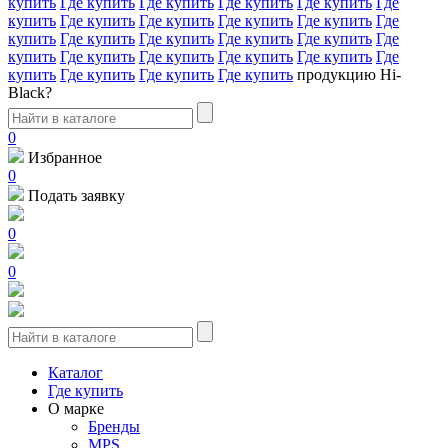
купить
Где купить
Где купить
Где купить
Где купить
Где
купить
Где купить
Где купить
Где купить
Где купить
Где
купить
Где купить
Где купить
Где купить
Где купить
Где
купить
Где купить
Где купить
Где купить
Где купить
Где
купить
Где купить
Где купить
Где купить
продукцию Hi-
Black?
0
Избранное
0
Подать заявку
0
0
Каталог
Где купить
О марке
Бренды
MPS