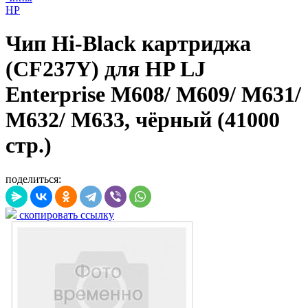
HP
Чип Hi-Black картриджа
(CF237Y) для HP LJ
Enterprise M608/ M609/ M631/
M632/ M633, чёрный (41000
стр.)
поделиться:
скопировать ссылку