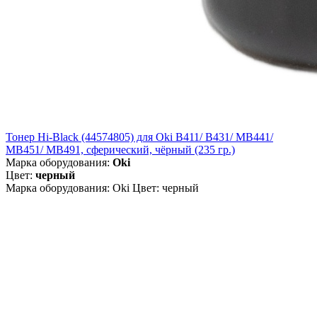
Тонер Hi-Black (44574805) для Oki B411/ B431/ MB441/
MB451/ MB491, сферический, чёрный (235 гр.)
Марка оборудования:
Oki
Цвет:
черный
Марка оборудования: Oki Цвет: черный