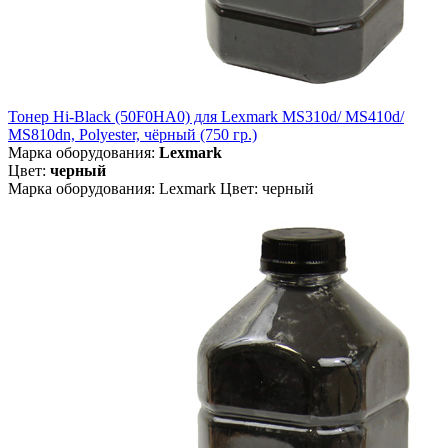
Тонер Hi-Black (50F0HA0) для Lexmark MS310d/ MS410d/
MS810dn, Polyester, чёрный (750 гр.)
Марка оборудования:
Lexmark
Цвет:
черный
Марка оборудования: Lexmark Цвет: черный