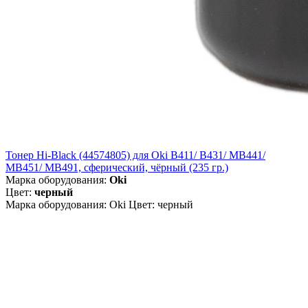
Тонер Hi-Black (44574805) для Oki B411/ B431/ MB441/
MB451/ MB491, сферический, чёрный (235 гр.)
Марка оборудования:
Oki
Цвет:
черный
Марка оборудования: Oki Цвет: черный