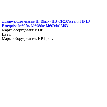
Дозирующее лезвие Hi-Black (HB-CF237A) для HP LJ
Enterprise M607n/ M608dn/ M609dn/ M631dn
Марка оборудования:
HP
Цвет:
Марка оборудования: HP Цвет: