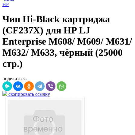
HP
Чип Hi-Black картриджа
(CF237X) для HP LJ
Enterprise M608/ M609/ M631/
M632/ M633, чёрный (25000
стр.)
поделиться:
скопировать ссылку