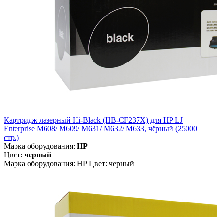
Картридж лазерный Hi-Black (HB-CF237X) для HP LJ
Enterprise M608/ M609/ M631/ M632/ M633, чёрный (25000
стр.)
Марка оборудования:
HP
Цвет:
черный
Марка оборудования: HP Цвет: черный