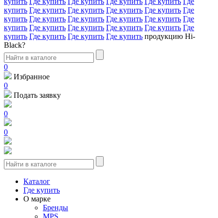
купить
Где купить
Где купить
Где купить
Где купить
Где
купить
Где купить
Где купить
Где купить
Где купить
Где
купить
Где купить
Где купить
Где купить
Где купить
Где
купить
Где купить
Где купить
Где купить
Где купить
Где
купить
Где купить
Где купить
Где купить
продукцию Hi-
Black?
0
Избранное
0
Подать заявку
0
0
Каталог
Где купить
О марке
Бренды
MPS