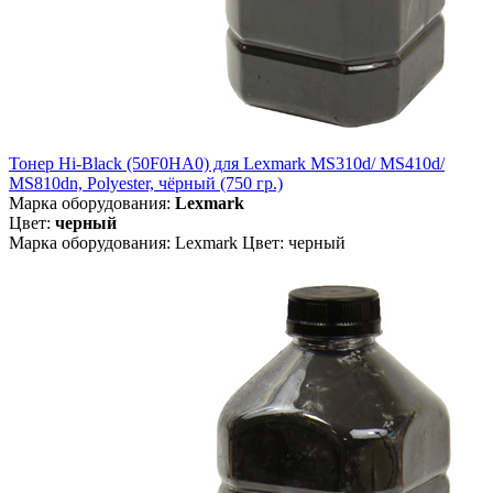
Тонер Hi-Black (50F0HA0) для Lexmark MS310d/ MS410d/
MS810dn, Polyester, чёрный (750 гр.)
Марка оборудования:
Lexmark
Цвет:
черный
Марка оборудования: Lexmark Цвет: черный