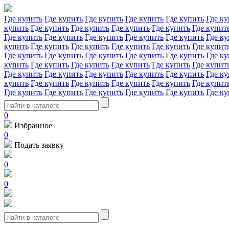
Где купить
Где купить
Где купить
Где купить
Где купить
Где ку
купить
Где купить
Где купить
Где купить
Где купить
Где купит
Где купить
Где купить
Где купить
Где купить
Где купить
Где ку
купить
Где купить
Где купить
Где купить
Где купить
Где купит
Где купить
Где купить
Где купить
Где купить
Где купить
Где ку
купить
Где купить
Где купить
Где купить
Где купить
Где купит
Где купить
Где купить
Где купить
Где купить
Где купить
Где ку
купить
Где купить
Где купить
Где купить
Где купить
Где купит
Где купить
Где купить
Где купить
Где купить
Где купить
Где ку
0
Избранное
0
Подать заявку
0
0