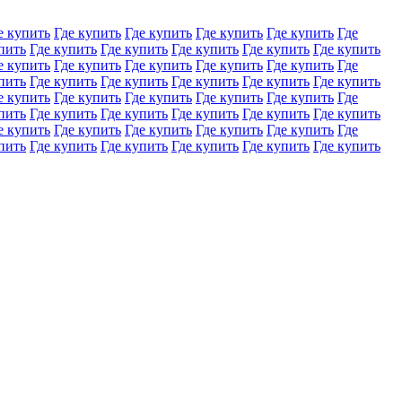
е купить
Где купить
Где купить
Где купить
Где купить
Где
пить
Где купить
Где купить
Где купить
Где купить
Где купить
е купить
Где купить
Где купить
Где купить
Где купить
Где
пить
Где купить
Где купить
Где купить
Где купить
Где купить
е купить
Где купить
Где купить
Где купить
Где купить
Где
пить
Где купить
Где купить
Где купить
Где купить
Где купить
е купить
Где купить
Где купить
Где купить
Где купить
Где
пить
Где купить
Где купить
Где купить
Где купить
Где купить