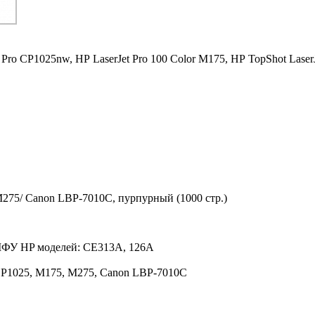
t Pro CP1025nw,
HP LaserJet Pro 100 Color M175,
HP TopShot Laser
275/ Canon LBP-7010C, пурпурный (1000 стр.)
 МФУ HP моделей: CE313A, 126A
CP1025, M175, M275, Canon LBP-7010C