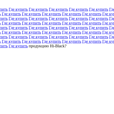
пить
Где купить
Где купить
Где купить
Где купить
Где купить
Гд
ь
Где купить
Где купить
Где купить
Где купить
Где купить
Где ку
пить
Где купить
Где купить
Где купить
Где купить
Где купить
Гд
ь
Где купить
Где купить
Где купить
Где купить
Где купить
Где ку
пить
Где купить
Где купить
Где купить
Где купить
Где купить
Гд
ь
Где купить
Где купить
Где купить
Где купить
Где купить
Где ку
пить
Где купить
Где купить
Где купить
Где купить
Где купить
Гд
ь
Где купить
Где купить
Где купить
Где купить
Где купить
Где ку
пить
Где купить
продукцию Hi-Black?