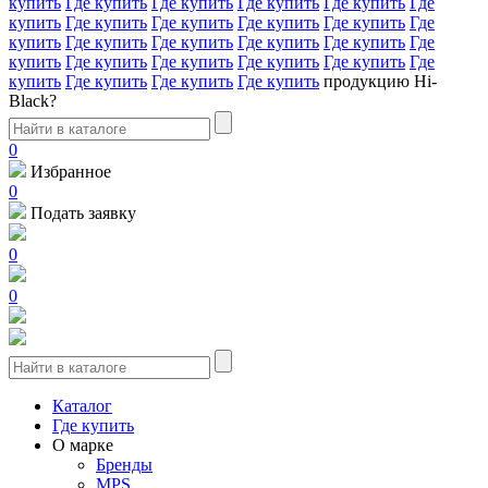
купить
Где купить
Где купить
Где купить
Где купить
Где
купить
Где купить
Где купить
Где купить
Где купить
Где
купить
Где купить
Где купить
Где купить
Где купить
Где
купить
Где купить
Где купить
Где купить
Где купить
Где
купить
Где купить
Где купить
Где купить
продукцию Hi-
Black?
0
Избранное
0
Подать заявку
0
0
Каталог
Где купить
О марке
Бренды
MPS