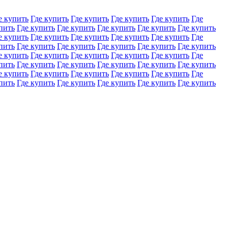
е купить
Где купить
Где купить
Где купить
Где купить
Где
пить
Где купить
Где купить
Где купить
Где купить
Где купить
е купить
Где купить
Где купить
Где купить
Где купить
Где
пить
Где купить
Где купить
Где купить
Где купить
Где купить
е купить
Где купить
Где купить
Где купить
Где купить
Где
пить
Где купить
Где купить
Где купить
Где купить
Где купить
е купить
Где купить
Где купить
Где купить
Где купить
Где
пить
Где купить
Где купить
Где купить
Где купить
Где купить