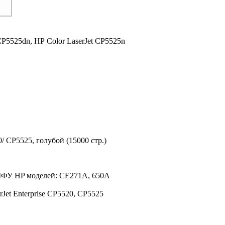
CP5525dn,
HP Color LaserJet CP5525n
/ CP5525, голубой (15000 стр.)
 МФУ HP моделей: CE271A, 650A
rJet Enterprise CP5520, CP5525