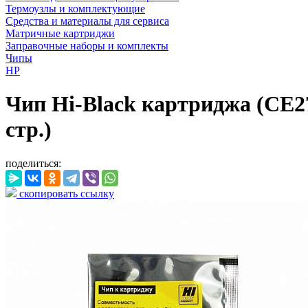
Термоузлы и комплектующие
Средства и материалы для сервиса
Матричные картриджи
Заправочные наборы и комплекты
Чипы
HP
Чип Hi-Black картриджа (CE27
стр.)
поделиться:
скопировать ссылку