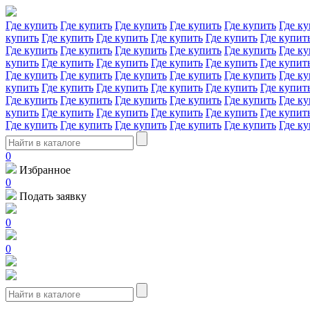
Где купить
Где купить
Где купить
Где купить
Где купить
Где ку
купить
Где купить
Где купить
Где купить
Где купить
Где купит
Где купить
Где купить
Где купить
Где купить
Где купить
Где ку
купить
Где купить
Где купить
Где купить
Где купить
Где купит
Где купить
Где купить
Где купить
Где купить
Где купить
Где ку
купить
Где купить
Где купить
Где купить
Где купить
Где купит
Где купить
Где купить
Где купить
Где купить
Где купить
Где ку
купить
Где купить
Где купить
Где купить
Где купить
Где купит
Где купить
Где купить
Где купить
Где купить
Где купить
Где ку
0
Избранное
0
Подать заявку
0
0