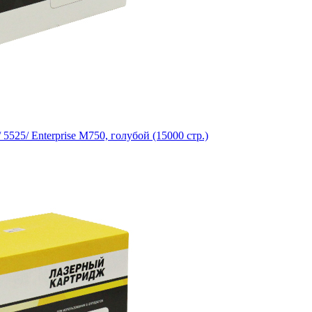
25/ Enterprise M750, голубой (15000 стр.)