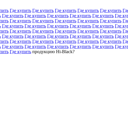
пить
Где купить
Где купить
Где купить
Где купить
Где купить
Гд
ь
Где купить
Где купить
Где купить
Где купить
Где купить
Где ку
пить
Где купить
Где купить
Где купить
Где купить
Где купить
Гд
ь
Где купить
Где купить
Где купить
Где купить
Где купить
Где ку
пить
Где купить
Где купить
Где купить
Где купить
Где купить
Гд
ь
Где купить
Где купить
Где купить
Где купить
Где купить
Где ку
пить
Где купить
Где купить
Где купить
Где купить
Где купить
Гд
ь
Где купить
Где купить
Где купить
Где купить
Где купить
Где ку
пить
Где купить
продукцию Hi-Black?