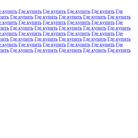
е купить
Где купить
Где купить
Где купить
Где купить
Где
пить
Где купить
Где купить
Где купить
Где купить
Где купить
е купить
Где купить
Где купить
Где купить
Где купить
Где
пить
Где купить
Где купить
Где купить
Где купить
Где купить
е купить
Где купить
Где купить
Где купить
Где купить
Где
пить
Где купить
Где купить
Где купить
Где купить
Где купить
е купить
Где купить
Где купить
Где купить
Где купить
Где
пить
Где купить
Где купить
Где купить
Где купить
Где купить