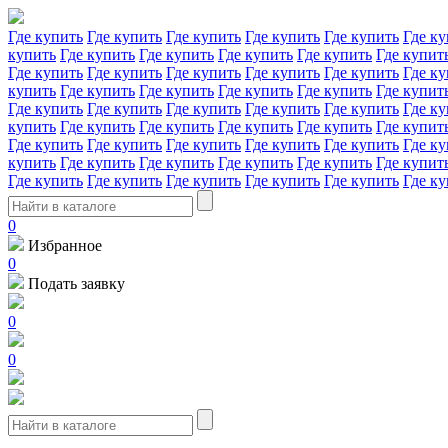
Где купить
Где купить
Где купить
Где купить
Где купить
Где ку
купить
Где купить
Где купить
Где купить
Где купить
Где купит
Где купить
Где купить
Где купить
Где купить
Где купить
Где ку
купить
Где купить
Где купить
Где купить
Где купить
Где купит
Где купить
Где купить
Где купить
Где купить
Где купить
Где ку
купить
Где купить
Где купить
Где купить
Где купить
Где купит
Где купить
Где купить
Где купить
Где купить
Где купить
Где ку
купить
Где купить
Где купить
Где купить
Где купить
Где купит
Где купить
Где купить
Где купить
Где купить
Где купить
Где ку
0
Избранное
0
Подать заявку
0
0