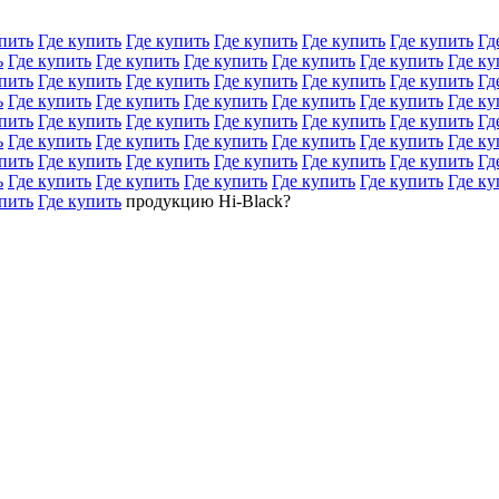
пить
Где купить
Где купить
Где купить
Где купить
Где купить
Гд
ь
Где купить
Где купить
Где купить
Где купить
Где купить
Где ку
пить
Где купить
Где купить
Где купить
Где купить
Где купить
Гд
ь
Где купить
Где купить
Где купить
Где купить
Где купить
Где ку
пить
Где купить
Где купить
Где купить
Где купить
Где купить
Гд
ь
Где купить
Где купить
Где купить
Где купить
Где купить
Где ку
пить
Где купить
Где купить
Где купить
Где купить
Где купить
Гд
ь
Где купить
Где купить
Где купить
Где купить
Где купить
Где ку
пить
Где купить
продукцию Hi-Black?