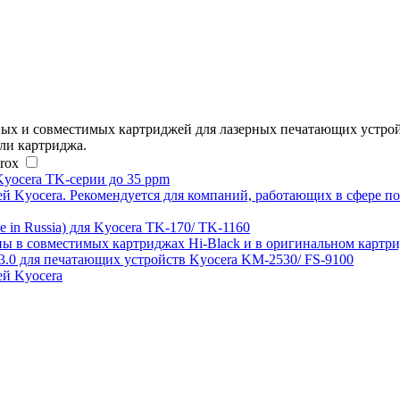
ых и совместимых картриджей для лазерных печатающих устрой
ели картриджа.
rox
Kyocera TK-серии до 35 ppm
 Kyocera. Рекомендуется для компаний, работающих в сфере пок
 in Russia) для Kyocera TK-170/ TK-1160
ы в совместимых картриджах Hi-Black и в оригинальном картри
3.0 для печатающих устройств Kyocera KM-2530/ FS-9100
ей Kyocera