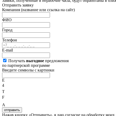
Заявки, полученные в нерабочие часы, будут обработаны в бл
Отправить заявку
Компания
(название или ссылка на сайт)
ФИО
Город
Телефон
E-mail
Получать
выгодное
предложения
по партнерской программе
Введите символы с картинки
E
4
T
F
A
отправить
Нажав кнопку «Отправить», я даю согласие на обработку мои