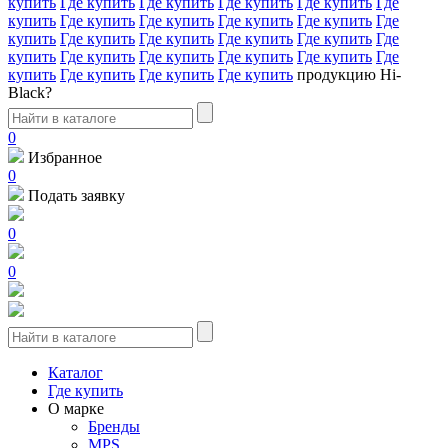
купить
Где купить
Где купить
Где купить
Где купить
Где
купить
Где купить
Где купить
Где купить
Где купить
Где
купить
Где купить
Где купить
Где купить
Где купить
Где
купить
Где купить
Где купить
Где купить
Где купить
Где
купить
Где купить
Где купить
Где купить
продукцию Hi-
Black?
0
Избранное
0
Подать заявку
0
0
Каталог
Где купить
О марке
Бренды
MPS