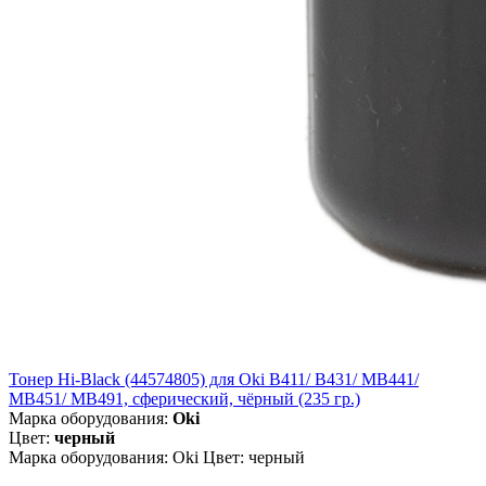
Тонер Hi-Black (44574805) для Oki B411/ B431/ MB441/
MB451/ MB491, сферический, чёрный (235 гр.)
Марка оборудования:
Oki
Цвет:
черный
Марка оборудования: Oki Цвет: черный