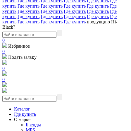
купить
Где купить
Где купить
Где купить
Где купить
Где
купить
Где купить
Где купить
Где купить
Где купить
Где
купить
Где купить
Где купить
Где купить
Где купить
Где
купить
Где купить
Где купить
Где купить
Где купить
Где
купить
Где купить
Где купить
Где купить
продукцию Hi-
Black?
0
Избранное
0
Подать заявку
0
0
Каталог
Где купить
О марке
Бренды
MPS