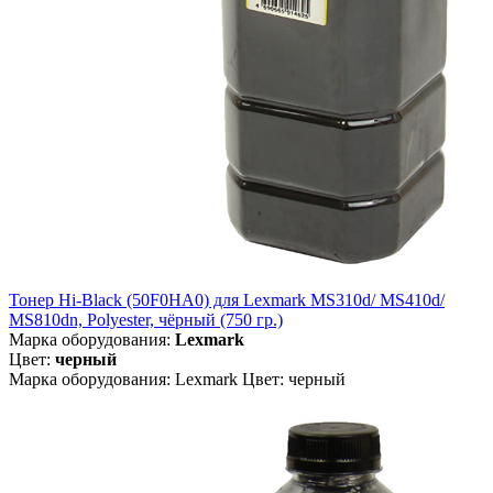
Тонер Hi-Black (50F0HA0) для Lexmark MS310d/ MS410d/
MS810dn, Polyester, чёрный (750 гр.)
Марка оборудования:
Lexmark
Цвет:
черный
Марка оборудования: Lexmark Цвет: черный