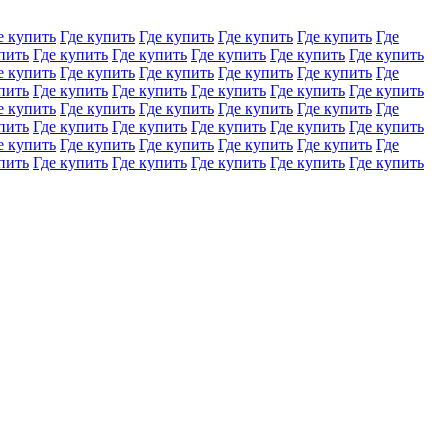
е купить
Где купить
Где купить
Где купить
Где купить
Где
пить
Где купить
Где купить
Где купить
Где купить
Где купить
е купить
Где купить
Где купить
Где купить
Где купить
Где
пить
Где купить
Где купить
Где купить
Где купить
Где купить
е купить
Где купить
Где купить
Где купить
Где купить
Где
пить
Где купить
Где купить
Где купить
Где купить
Где купить
е купить
Где купить
Где купить
Где купить
Где купить
Где
пить
Где купить
Где купить
Где купить
Где купить
Где купить