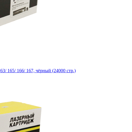
/ 165/ 166/ 167, чёрный (24000 стр.)