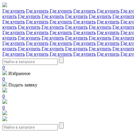
Где купить
Где купить
Где купить
Где купить
Где купить
Где ку
купить
Где купить
Где купить
Где купить
Где купить
Где купит
Где купить
Где купить
Где купить
Где купить
Где купить
Где ку
купить
Где купить
Где купить
Где купить
Где купить
Где купит
Где купить
Где купить
Где купить
Где купить
Где купить
Где ку
купить
Где купить
Где купить
Где купить
Где купить
Где купит
Где купить
Где купить
Где купить
Где купить
Где купить
Где ку
купить
Где купить
Где купить
Где купить
Где купить
Где купит
Где купить
Где купить
Где купить
Где купить
Где купить
Где ку
0
Избранное
0
Подать заявку
0
0