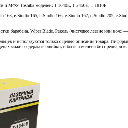
тв и МФУ Toshiba моделей: T-1640E, T-2450E, T-1810E
io 163, e-Studio 165, e-Studio 166, e-Studio 167, e-Studio 205, e-Stud
тки барабана, Wiper Blade. Ракель (чистящее лезвие или нож) — 
льцев и используются только с целью описания товара. Информа
ценах может содержать ошибки, и быть изменена без предварите