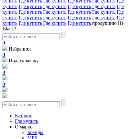
купить
Где купить
Где купить
Где купить
Где купить
Где
купить
Где купить
Где купить
Где купить
Где купить
Где
купить
Где купить
Где купить
Где купить
Где купить
Где
купить
Где купить
Где купить
Где купить
Где купить
Где
купить
Где купить
Где купить
Где купить
продукцию Hi-
Black?
0
Избранное
0
Подать заявку
0
0
Каталог
Где купить
О марке
Бренды
MPS