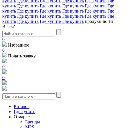
купить
Где купить
Где купить
Где купить
Где купить
Где
купить
Где купить
Где купить
Где купить
Где купить
Где
купить
Где купить
Где купить
Где купить
Где купить
Где
купить
Где купить
Где купить
Где купить
Где купить
Где
купить
Где купить
Где купить
Где купить
продукцию Hi-
Black?
0
Избранное
0
Подать заявку
0
0
Каталог
Где купить
О марке
Бренды
MPS