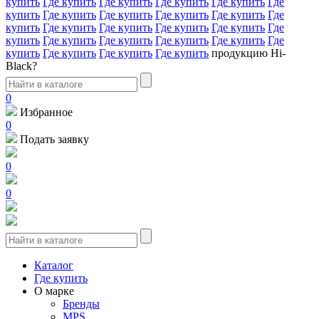
купить
Где купить
Где купить
Где купить
Где купить
Где
купить
Где купить
Где купить
Где купить
Где купить
Где
купить
Где купить
Где купить
Где купить
Где купить
Где
купить
Где купить
Где купить
Где купить
Где купить
Где
купить
Где купить
Где купить
Где купить
продукцию Hi-
Black?
0
Избранное
0
Подать заявку
0
0
Каталог
Где купить
О марке
Бренды
MPS