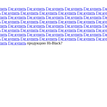
пить
Где купить
Где купить
Где купить
Где купить
Где купить
Гд
ь
Где купить
Где купить
Где купить
Где купить
Где купить
Где ку
пить
Где купить
Где купить
Где купить
Где купить
Где купить
Гд
ь
Где купить
Где купить
Где купить
Где купить
Где купить
Где ку
пить
Где купить
Где купить
Где купить
Где купить
Где купить
Гд
ь
Где купить
Где купить
Где купить
Где купить
Где купить
Где ку
пить
Где купить
Где купить
Где купить
Где купить
Где купить
Гд
ь
Где купить
Где купить
Где купить
Где купить
Где купить
Где ку
пить
Где купить
продукцию Hi-Black?