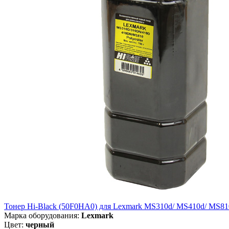
Тонер Hi-Black (50F0HA0) для Lexmark MS310d/ MS410d/ MS810dn
Марка оборудования:
Lexmark
Цвет:
черный