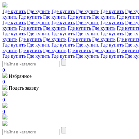
Где купить
Где купить
Где купить
Где купить
Где купить
Где ку
купить
Где купить
Где купить
Где купить
Где купить
Где купит
Где купить
Где купить
Где купить
Где купить
Где купить
Где ку
купить
Где купить
Где купить
Где купить
Где купить
Где купит
Где купить
Где купить
Где купить
Где купить
Где купить
Где ку
купить
Где купить
Где купить
Где купить
Где купить
Где купит
Где купить
Где купить
Где купить
Где купить
Где купить
Где ку
купить
Где купить
Где купить
Где купить
Где купить
Где купит
Где купить
Где купить
Где купить
Где купить
Где купить
Где ку
0
Избранное
0
Подать заявку
0
0