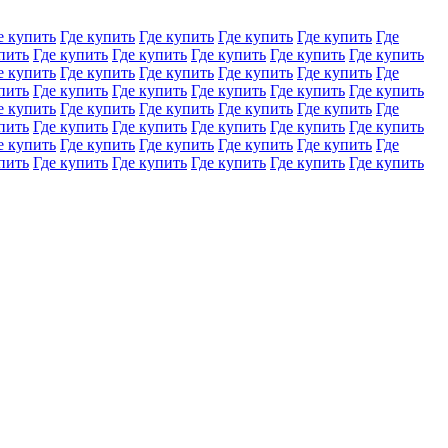
е купить
Где купить
Где купить
Где купить
Где купить
Где
пить
Где купить
Где купить
Где купить
Где купить
Где купить
е купить
Где купить
Где купить
Где купить
Где купить
Где
пить
Где купить
Где купить
Где купить
Где купить
Где купить
е купить
Где купить
Где купить
Где купить
Где купить
Где
пить
Где купить
Где купить
Где купить
Где купить
Где купить
е купить
Где купить
Где купить
Где купить
Где купить
Где
пить
Где купить
Где купить
Где купить
Где купить
Где купить