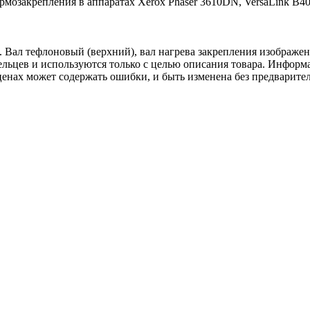
рмозакрепления в аппаратах Xerox Phaser 3610DN, VersaLink B4
Вал тефлоновый (верхний), вал нагрева закрепления изображения
льцев и используются только с целью описания товара. Информа
ценах может содержать ошибки, и быть изменена без предварите