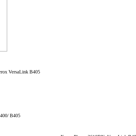
rox VersaLink B405
B400/ B405