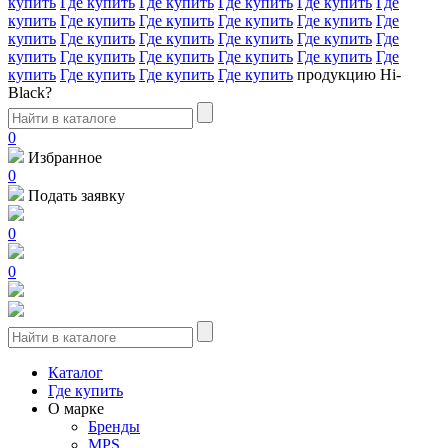
купить
Где купить
Где купить
Где купить
Где купить
Где
купить
Где купить
Где купить
Где купить
Где купить
Где
купить
Где купить
Где купить
Где купить
Где купить
Где
купить
Где купить
Где купить
Где купить
Где купить
Где
купить
Где купить
Где купить
Где купить
продукцию Hi-
Black?
0
Избранное
0
Подать заявку
0
0
Каталог
Где купить
О марке
Бренды
MPS