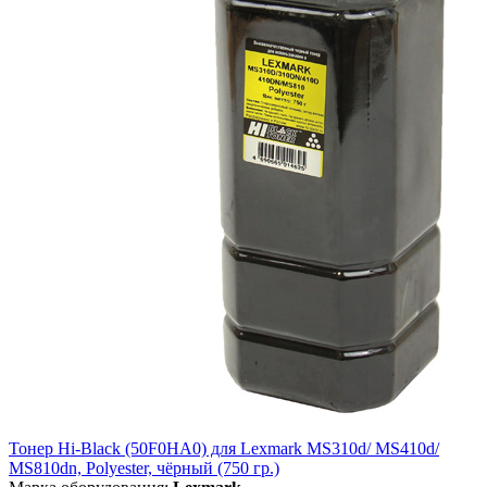
Тонер Hi-Black (50F0HA0) для Lexmark MS310d/ MS410d/
MS810dn, Polyester, чёрный (750 гр.)