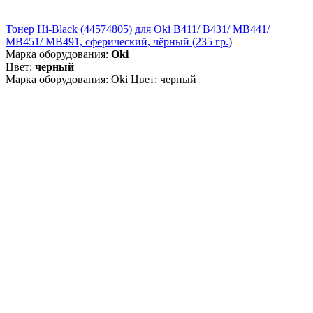
Тонер Hi-Black (44574805) для Oki B411/ B431/ MB441/
MB451/ MB491, сферический, чёрный (235 гр.)
Марка оборудования:
Oki
Цвет:
черный
Марка оборудования: Oki Цвет: черный