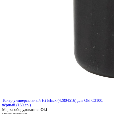
Тонер универсальный Hi-Black (42804516) для Oki С3100,
чёрный (160 гр.)
Марка оборудования:
Oki