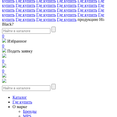
купить
Где купить
Где купить
Где купить
Где купить
Где
купить
Где купить
Где купить
Где купить
Где купить
Где
купить
Где купить
Где купить
Где купить
Где купить
Где
купить
Где купить
Где купить
Где купить
Где купить
Где
купить
Где купить
Где купить
Где купить
продукцию Hi-
Black?
0
Избранное
0
Подать заявку
0
0
Каталог
Где купить
О марке
Бренды
MPS