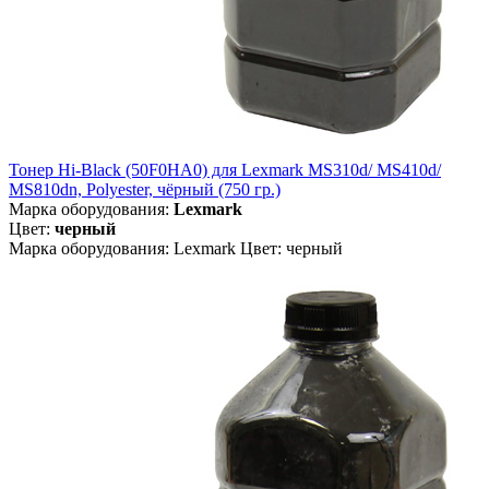
Тонер Hi-Black (50F0HA0) для Lexmark MS310d/ MS410d/
MS810dn, Polyester, чёрный (750 гр.)
Марка оборудования:
Lexmark
Цвет:
черный
Марка оборудования: Lexmark Цвет: черный