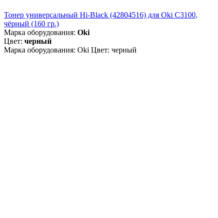
Тонер универсальный Hi-Black (42804516) для Oki С3100,
чёрный (160 гр.)
Марка оборудования:
Oki
Цвет:
черный
Марка оборудования: Oki Цвет: черный