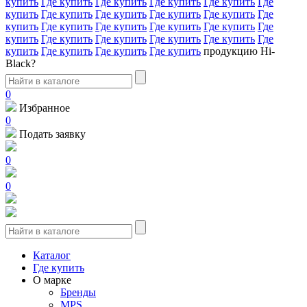
купить
Где купить
Где купить
Где купить
Где купить
Где
купить
Где купить
Где купить
Где купить
Где купить
Где
купить
Где купить
Где купить
Где купить
Где купить
Где
купить
Где купить
Где купить
Где купить
Где купить
Где
купить
Где купить
Где купить
Где купить
продукцию Hi-
Black?
0
Избранное
0
Подать заявку
0
0
Каталог
Где купить
О марке
Бренды
MPS