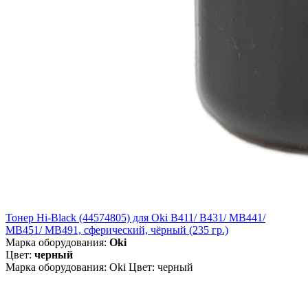
Тонер Hi-Black (44574805) для Oki B411/ B431/ MB441/
MB451/ MB491, сферический, чёрный (235 гр.)
Марка оборудования:
Oki
Цвет:
черный
Марка оборудования: Oki Цвет: черный