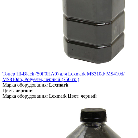
Тонер Hi-Black (50F0HA0) для Lexmark MS310d/ MS410d/
MS810dn, Polyester, чёрный (750 гр.)
Марка оборудования:
Lexmark
Цвет:
черный
Марка оборудования: Lexmark Цвет: черный