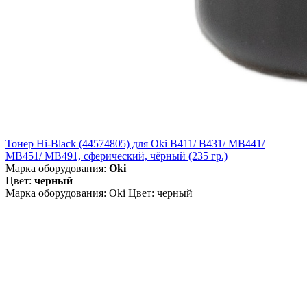
Тонер Hi-Black (44574805) для Oki B411/ B431/ MB441/
MB451/ MB491, сферический, чёрный (235 гр.)
Марка оборудования:
Oki
Цвет:
черный
Марка оборудования: Oki Цвет: черный