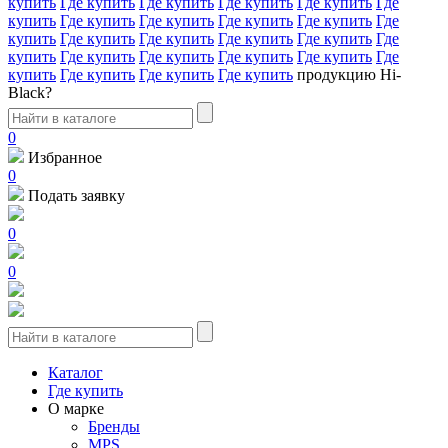
купить
Где купить
Где купить
Где купить
Где купить
Где
купить
Где купить
Где купить
Где купить
Где купить
Где
купить
Где купить
Где купить
Где купить
Где купить
Где
купить
Где купить
Где купить
Где купить
Где купить
Где
купить
Где купить
Где купить
Где купить
продукцию Hi-
Black?
0
Избранное
0
Подать заявку
0
0
Каталог
Где купить
О марке
Бренды
MPS