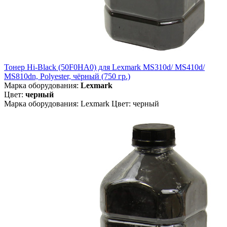
Тонер Hi-Black (50F0HA0) для Lexmark MS310d/ MS410d/
MS810dn, Polyester, чёрный (750 гр.)
Марка оборудования:
Lexmark
Цвет:
черный
Марка оборудования: Lexmark Цвет: черный