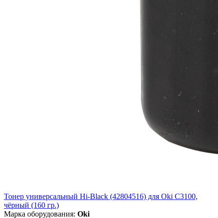
Тонер универсальный Hi-Black (42804516) для Oki С3100,
чёрный (160 гр.)
Марка оборудования:
Oki