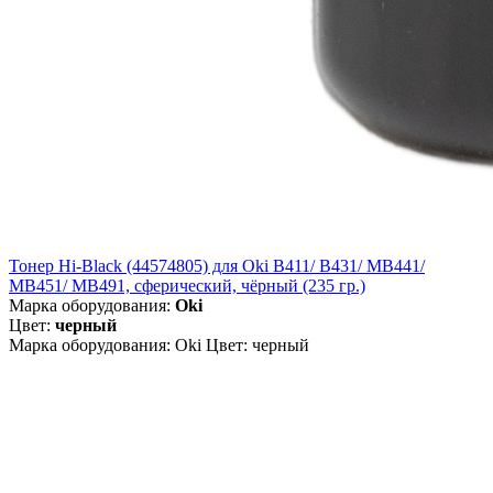
Тонер Hi-Black (44574805) для Oki B411/ B431/ MB441/
MB451/ MB491, сферический, чёрный (235 гр.)
Марка оборудования:
Oki
Цвет:
черный
Марка оборудования: Oki Цвет: черный