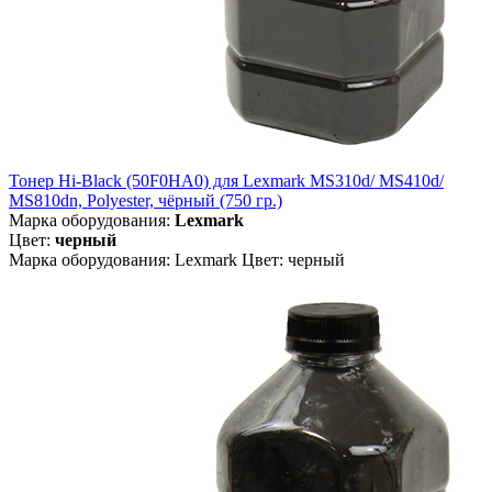
Тонер Hi-Black (50F0HA0) для Lexmark MS310d/ MS410d/
MS810dn, Polyester, чёрный (750 гр.)
Марка оборудования:
Lexmark
Цвет:
черный
Марка оборудования: Lexmark Цвет: черный