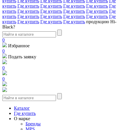
купить
Где купить
Где купить
Где купить
Где купить
Где
купить
Где купить
Где купить
Где купить
Где купить
Где
купить
Где купить
Где купить
Где купить
Где купить
Где
купить
Где купить
Где купить
Где купить
Где купить
Где
купить
Где купить
Где купить
Где купить
продукцию Hi-
Black?
0
Избранное
0
Подать заявку
0
0
Каталог
Где купить
О марке
Бренды
MPS