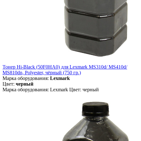
Тонер Hi-Black (50F0HA0) для Lexmark MS310d/ MS410d/
MS810dn, Polyester, чёрный (750 гр.)
Марка оборудования:
Lexmark
Цвет:
черный
Марка оборудования: Lexmark Цвет: черный