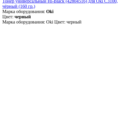
Тонер универсальный Hi-Black (42804516) для Oki С3100,
чёрный (160 гр.)
Марка оборудования:
Oki
Цвет:
черный
Марка оборудования: Oki Цвет: черный