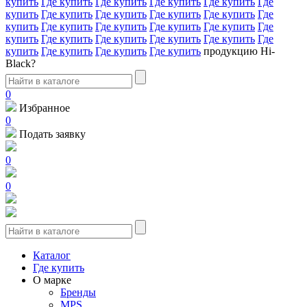
купить
Где купить
Где купить
Где купить
Где купить
Где
купить
Где купить
Где купить
Где купить
Где купить
Где
купить
Где купить
Где купить
Где купить
Где купить
Где
купить
Где купить
Где купить
Где купить
Где купить
Где
купить
Где купить
Где купить
Где купить
продукцию Hi-
Black?
0
Избранное
0
Подать заявку
0
0
Каталог
Где купить
О марке
Бренды
MPS