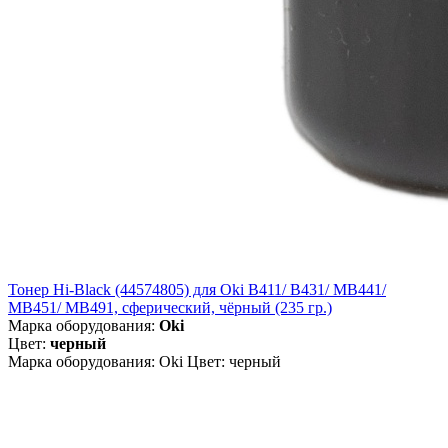
Тонер Hi-Black (44574805) для Oki B411/ B431/ MB441/
MB451/ MB491, сферический, чёрный (235 гр.)
Марка оборудования:
Oki
Цвет:
черный
Марка оборудования: Oki Цвет: черный