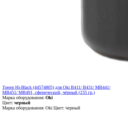
Тонер Hi-Black (44574805) для Oki B411/ B431/ MB441/
MB451/ MB491, сферический, чёрный (235 гр.)
Марка оборудования:
Oki
Цвет:
черный
Марка оборудования: Oki Цвет: черный