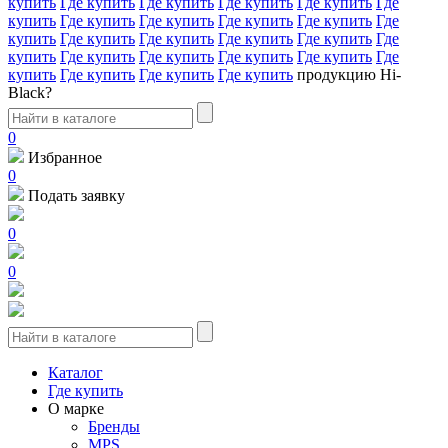
купить
Где купить
Где купить
Где купить
Где купить
Где
купить
Где купить
Где купить
Где купить
Где купить
Где
купить
Где купить
Где купить
Где купить
Где купить
Где
купить
Где купить
Где купить
Где купить
Где купить
Где
купить
Где купить
Где купить
Где купить
продукцию Hi-
Black?
0
Избранное
0
Подать заявку
0
0
Каталог
Где купить
О марке
Бренды
MPS