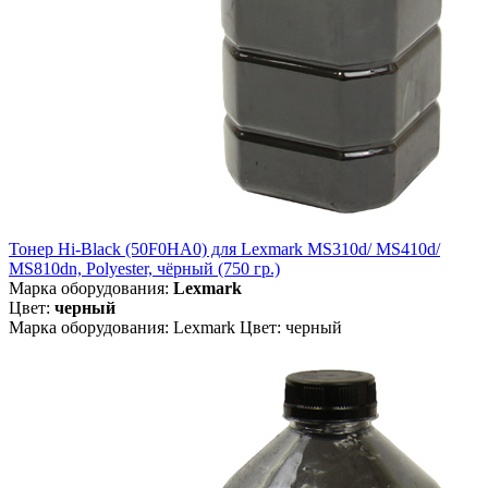
Тонер Hi-Black (50F0HA0) для Lexmark MS310d/ MS410d/
MS810dn, Polyester, чёрный (750 гр.)
Марка оборудования:
Lexmark
Цвет:
черный
Марка оборудования: Lexmark Цвет: черный