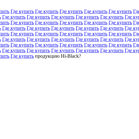
пить
Где купить
Где купить
Где купить
Где купить
Где купить
Гд
ь
Где купить
Где купить
Где купить
Где купить
Где купить
Где ку
пить
Где купить
Где купить
Где купить
Где купить
Где купить
Гд
ь
Где купить
Где купить
Где купить
Где купить
Где купить
Где ку
пить
Где купить
Где купить
Где купить
Где купить
Где купить
Гд
ь
Где купить
Где купить
Где купить
Где купить
Где купить
Где ку
пить
Где купить
Где купить
Где купить
Где купить
Где купить
Гд
ь
Где купить
Где купить
Где купить
Где купить
Где купить
Где ку
пить
Где купить
продукцию Hi-Black?