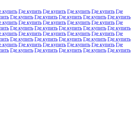
е купить
Где купить
Где купить
Где купить
Где купить
Где
пить
Где купить
Где купить
Где купить
Где купить
Где купить
е купить
Где купить
Где купить
Где купить
Где купить
Где
пить
Где купить
Где купить
Где купить
Где купить
Где купить
е купить
Где купить
Где купить
Где купить
Где купить
Где
пить
Где купить
Где купить
Где купить
Где купить
Где купить
е купить
Где купить
Где купить
Где купить
Где купить
Где
пить
Где купить
Где купить
Где купить
Где купить
Где купить