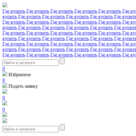
Где купить
Где купить
Где купить
Где купить
Где купить
Где ку
купить
Где купить
Где купить
Где купить
Где купить
Где купит
Где купить
Где купить
Где купить
Где купить
Где купить
Где ку
купить
Где купить
Где купить
Где купить
Где купить
Где купит
Где купить
Где купить
Где купить
Где купить
Где купить
Где ку
купить
Где купить
Где купить
Где купить
Где купить
Где купит
Где купить
Где купить
Где купить
Где купить
Где купить
Где ку
купить
Где купить
Где купить
Где купить
Где купить
Где купит
Где купить
Где купить
Где купить
Где купить
Где купить
Где ку
0
Избранное
0
Подать заявку
0
0