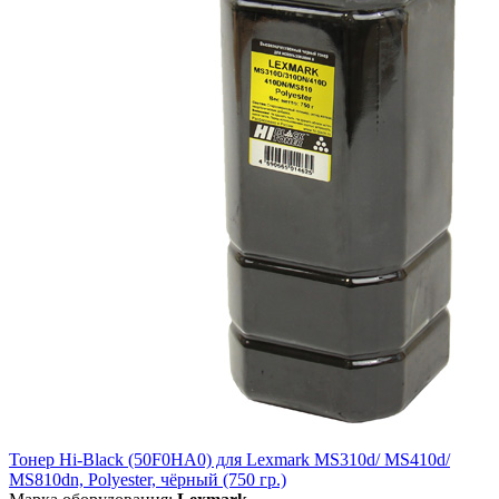
Тонер Hi-Black (50F0HA0) для Lexmark MS310d/ MS410d/
MS810dn, Polyester, чёрный (750 гр.)