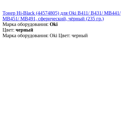
Тонер Hi-Black (44574805) для Oki B411/ B431/ MB441/
MB451/ MB491, сферический, чёрный (235 гр.)
Марка оборудования:
Oki
Цвет:
черный
Марка оборудования: Oki Цвет: черный