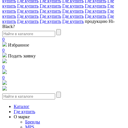
купить
Где купить
Где купить
Где купить
Где купить
Где
купить
Где купить
Где купить
Где купить
Где купить
Где
купить
Где купить
Где купить
Где купить
Где купить
Где
купить
Где купить
Где купить
Где купить
Где купить
Где
купить
Где купить
Где купить
Где купить
продукцию Hi-
Black?
0
Избранное
0
Подать заявку
0
0
Каталог
Где купить
О марке
Бренды
MPS