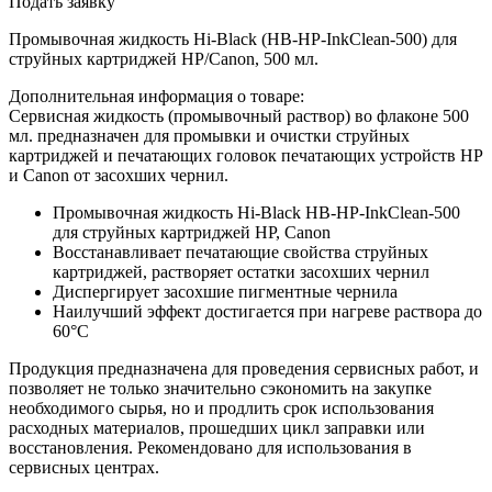
Подать заявку
Промывочная жидкость Hi-Black (HB-HP-InkClean-500) для
струйных картриджей HP/Canon, 500 мл.
Дополнительная информация о товаре:
Сервисная жидкость (промывочный раствор) во флаконе 500
мл. предназначен для промывки и очистки струйных
картриджей и печатающих головок печатающих устройств HP
и Canon от засохших чернил.
Промывочная жидкость Hi-Black HB-HP-InkClean-500
для струйных картриджей HP, Canon
Восстанавливает печатающие свойства струйных
картриджей, растворяет остатки засохших чернил
Диспергирует засохшие пигментные чернила
Наилучший эффект достигается при нагреве раствора до
60°С
Продукция предназначена для проведения сервисных работ, и
позволяет не только значительно сэкономить на закупке
необходимого сырья, но и продлить срок использования
расходных материалов, прошедших цикл заправки или
восстановления. Рекомендовано для использования в
сервисных центрах.