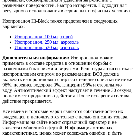
различных поверхностей. Быстро испаряется. Подходит для
регулярного использования в сервисных и офисных условиях.
Изопропанол Hi-Black также представлен в следующих
вариантах:
Изопропанол, 100 мл, спрей
Изопропанол, 250 мл, аэрозоль
Изопропанол, 520 мл, аэрозоль
Дополнительная информация:
Изопропанол можно
применять в составе средства в отношении борьбы с
различными бактериями и вирусами. Рецептура антисептика с
изопропиловым спиртом по рекомендации ВОЗ должна
включать изопропиловый спирт со степенью очистки не ниже
96%, перекись водорода 3%, глицерин 98% и стерильную
воду. Антисептический эффект наступает в течение 30 секунд,
но не имеет продленного действия. После испарения состава
действие прекращается.
Все имена и торговые марки являются собственностью их
владельцев и используются только с целью описания товара.
Информация на сайте носит справочный характер и не
является публичной офертой. Информация о товарах,
характеристиках, ценах может содержать ошибки, и быть