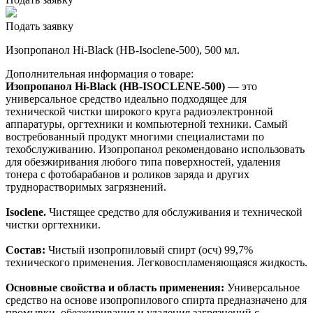
Подать заявку
Изопропанол Hi-Black (HB-Isoclene-500), 500 мл.
Дополнительная информация о товаре:
Изопропанол Hi-Black (HB-ISOCLENE-500)
— это
универсальное средство идеально подходящее для
технической чистки широкого круга радиоэлектронной
аппаратуры, оргтехники и компьютерной техники. Самый
востребованный продукт многими специалистами по
техобслуживанию. Изопропанол рекомендовано использовать
для обезжиривания любого типа поверхностей, удаления
тонера с фотобарабанов и роликов заряда и других
труднорастворимых загрязнений.
Isoclene.
Чистящее средство для обслуживания и технической
чистки оргтехники.
Состав:
Чистый изопропиловый спирт (осч) 99,7%
технического применения. Легковоспламеняющаяся жидкость.
Основные свойства и область применения:
Универсальное
средство на основе изопропилового спирта предназначено для
промывки, обезжиривания и удаления загрязнений с