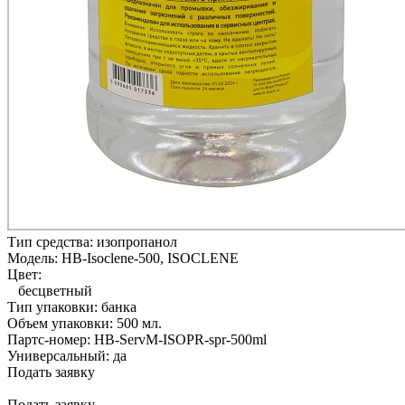
Тип средства:
изопропанол
Модель:
HB-Isoclene-500, ISOCLENE
Цвет:
бесцветный
Тип упаковки:
банка
Объем упаковки:
500 мл.
Партс-номер:
HB-ServM-ISOPR-spr-500ml
Универсальный:
да
Подать заявку
Подать заявку