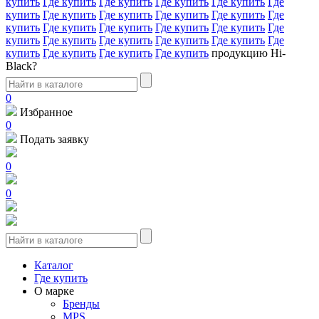
купить
Где купить
Где купить
Где купить
Где купить
Где
купить
Где купить
Где купить
Где купить
Где купить
Где
купить
Где купить
Где купить
Где купить
Где купить
Где
купить
Где купить
Где купить
Где купить
Где купить
Где
купить
Где купить
Где купить
Где купить
продукцию Hi-
Black?
0
Избранное
0
Подать заявку
0
0
Каталог
Где купить
О марке
Бренды
MPS