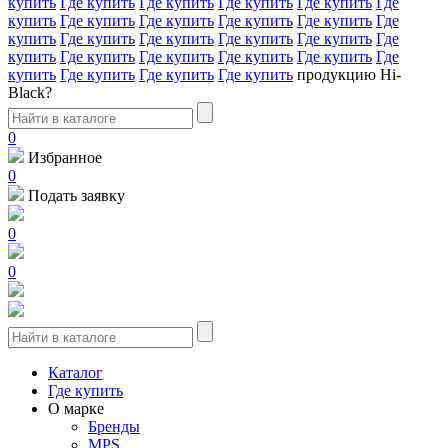
купить
Где купить
Где купить
Где купить
Где купить
Где
купить
Где купить
Где купить
Где купить
Где купить
Где
купить
Где купить
Где купить
Где купить
Где купить
Где
купить
Где купить
Где купить
Где купить
Где купить
Где
купить
Где купить
Где купить
Где купить
продукцию Hi-
Black?
0
Избранное
0
Подать заявку
0
0
Каталог
Где купить
О марке
Бренды
MPS